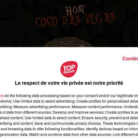
Contin
Le respect de votre vie privée est notre priorité
ers
do the following data processing based on your consent and/or our legitimate int
device; Use limited data to select advertising; Create profiles for personalised adver
vertising; Measure advertising performance; Measure content performance; Unders
ns of data from different sources; Develop and improve services; Create profiles to 
alised content; Use limited data to select content; Ensure security, prevent and detect
écembre 2018 à 0h00
ertising and content; Save and communicate privacy choices. These technologies
and browsing data to offer following functionalities: Identify devices based on infor
écembre 2018 à 0h00
eolocation data; Match and combine data from other data sources; Link different de