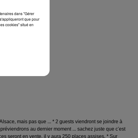
rtenaires dans "Gérer
s'appliqueront que pour
les cookies" situé en
sace, mais pas que ... * 2 guests viendront se joindre à
 préviendrons au dernier moment ... sachez juste que c'est
es seront en vente, il y aura 250 places assises. * Sur