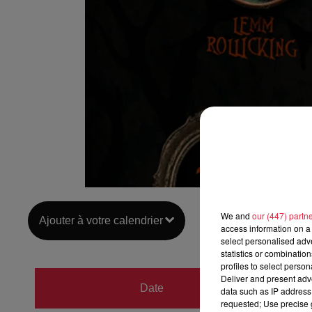
We and
our (447) partn
Ajouter à votre calendrier
access information on a 
select personalised ad
statistics or combinatio
profiles to select person
du
8 d
Deliver and present adv
Date
data such as IP address 
au
8 d
requested; Use precise g