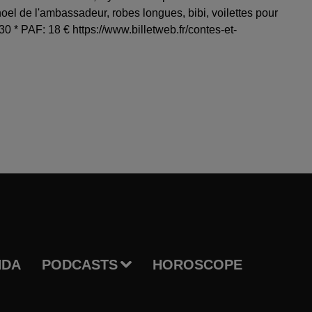
l de l'ambassadeur, robes longues, bibi, voilettes pour
0 * PAF: 18 € https://www.billetweb.fr/contes-et-
NDA
PODCASTS
HOROSCOPE