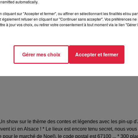
nsmitted automatically.
cliquant sur "Accepter et fermer", ou affiner en sélectionnant les finalités et/ou pa
 également refuser en cliquant sur "Continuer sans accepter". Vos préférences ne 
 pour le moment
tre à jour vos choix, ou retirer votre consentement à tout moment via le lien "Gérer 
 d'Alsace
Gérer mes choix
Accepter et fermer
60321
svegas@gmail.com
n show sur le thème des contes et légendes avec les pin-up d'Al
nt ici en Alsace ! * Le lieux est encore tenu secret, nous vous
our le marché de Noel), le code postal est 67100 ... * 300 plac