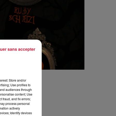
uer sans accepter
erest: Store and/or
tising; Use profiles to
tand audiences through
personalise content; Use
 fraud, and fix errors;
 may process personal
mation actively
vices; Identify devices