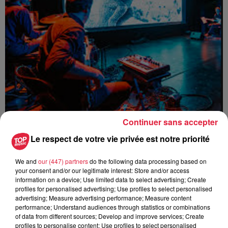
Continuer sans accepter
Le respect de votre vie privée est notre priorité
Ajouter à votre calendrier
We and
our (447) partners
do the following data processing based on
your consent and/or our legitimate interest: Store and/or access
information on a device; Use limited data to select advertising; Create
profiles for personalised advertising; Use profiles to select personalised
advertising; Measure advertising performance; Measure content
du
2 février 2019 à 0h00
performance; Understand audiences through statistics or combinations
Date
of data from different sources; Develop and improve services; Create
au
2 février 2019 à 0h00
profiles to personalise content; Use profiles to select personalised