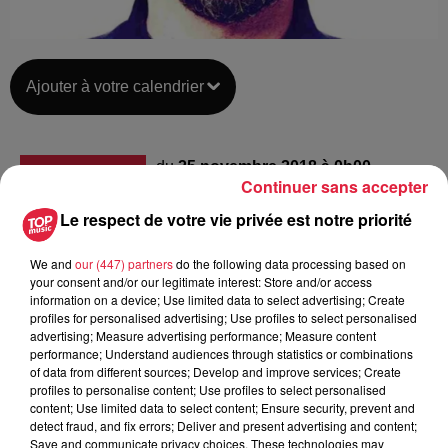
Ajouter à votre calendrier
du
25 novembre 2018 à 0h00
Continuer sans accepter
Date
au
25 novembre 2018 à 0h00
Le respect de votre vie privée est notre priorité
We and
our (447) partners
do the following data processing based on
your consent and/or our legitimate interest: Store and/or access
Lieu
L'ED&N à SAUSHEIM (68)
information on a device; Use limited data to select advertising; Create
profiles for personalised advertising; Use profiles to select personalised
advertising; Measure advertising performance; Measure content
performance; Understand audiences through statistics or combinations
of data from different sources; Develop and improve services; Create
https://www.eden-
profiles to personalise content; Use profiles to select personalised
Organisateur
sausheim.com/christophe-willem#.W-
content; Use limited data to select content; Ensure security, prevent and
MI6FKNycY
detect fraud, and fix errors; Deliver and present advertising and content;
Save and communicate privacy choices. These technologies may