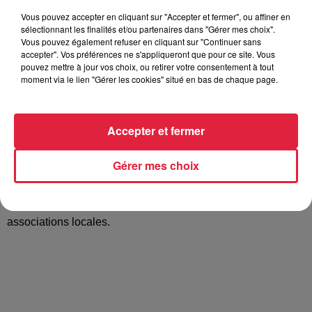
Vous pouvez accepter en cliquant sur "Accepter et fermer", ou affiner en
Tarif
Gratuit
sélectionnant les finalités et/ou partenaires dans "Gérer mes choix".
Vous pouvez également refuser en cliquant sur "Continuer sans
accepter". Vos préférences ne s'appliqueront que pour ce site. Vous
pouvez mettre à jour vos choix, ou retirer votre consentement à tout
moment via le lien "Gérer les cookies" situé en bas de chaque page.
Traditionnel et artisanal, le Marché de Rouffach s’installe
dans le centre historique Renaissance. Diverses animations
et démonstrations d’artisanat rythmeront la journée autour
Accepter et fermer
de la Place de la République. Au cours de l’après-midi, une
chorale partagera avec le public des chants traditionnels de
Gérer mes choix
Noël. Les enfants sages recevront quelques friandises du
Père Noël. Les gourmands pourront quant à eux se laisser
séduire par les gourmandises proposées par les
associations locales.