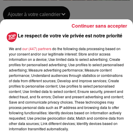
Ajouter à votre calendrier
Continuer sans accepter
Le respect de votre vie privée est notre priorité
du
8 décembre 2018 à 0h00
Date
au
9 décembre 2018 à 0h00
We and
our (447) partners
do the following data processing based on
your consent and/or our legitimate interest: Store and/or access
information on a device; Use limited data to select advertising; Create
profiles for personalised advertising; Use profiles to select personalised
advertising; Measure advertising performance; Measure content
Lieu
performance; Understand audiences through statistics or combinations
ROUFFACH (68)
of data from different sources; Develop and improve services; Create
profiles to personalise content; Use profiles to select personalised
content; Use limited data to select content; Ensure security, prevent and
detect fraud, and fix errors; Deliver and present advertising and content;
Julie HAIL
Save and communicate privacy choices. These technologies may
process personal data such as IP address and browsing data to offer
Organisateur
0389234033
following functionalities: Identify devices based on information actively
requested; Use precise geolocation data; Match and combine data from
julie@tourisme-eguisheim-rouffach.com
other data sources; Link different devices; Identify devices based on
information transmitted automatically.