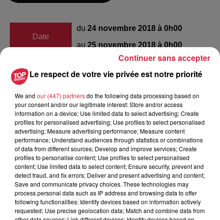
du
24 novembre 2018 à 0h00
Date
au
25 novembre 2018 à 0h00
Continuer sans accepter
Le respect de votre vie privée est notre priorité
Lieu
Bourbach-Le-Haut (68290)
We and
our (447) partners
do the following data processing based on
your consent and/or our legitimate interest: Store and/or access
information on a device; Use limited data to select advertising; Create
profiles for personalised advertising; Use profiles to select personalised
lerch laura
advertising; Measure advertising performance; Measure content
performance; Understand audiences through statistics or combinations
Organisateur
0686539756
of data from different sources; Develop and improve services; Create
profiles to personalise content; Use profiles to select personalised
lerch.laura@gmail.com
content; Use limited data to select content; Ensure security, prevent and
detect fraud, and fix errors; Deliver and present advertising and content;
Save and communicate privacy choices. These technologies may
process personal data such as IP address and browsing data to offer
following functionalities: Identify devices based on information actively
Tarif
Gratuit
requested; Use precise geolocation data; Match and combine data from
other data sources; Link different devices; Identify devices based on