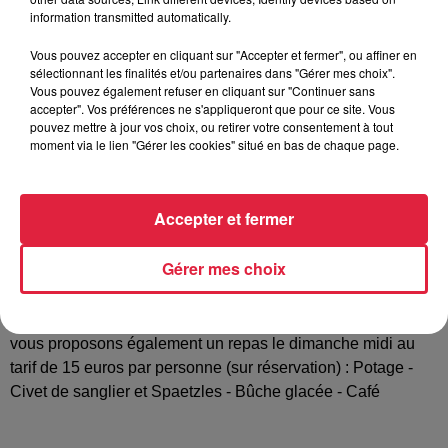
information transmitted automatically.
Vous pouvez accepter en cliquant sur "Accepter et fermer", ou affiner en
La MJC de Bourbach-le-Haut organise son traditionnel
sélectionnant les finalités et/ou partenaires dans "Gérer mes choix".
Marché de Noël ! Le SAMEDI 24 NOVEMBRE de 14h à 20h
Vous pouvez également refuser en cliquant sur "Continuer sans
et le DIMANCHE 25 NOVEMBRE de 10h à 17h au Foyer
accepter". Vos préférences ne s'appliqueront que pour ce site. Vous
pouvez mettre à jour vos choix, ou retirer votre consentement à tout
Rural de Bourbach-le-haut Les exposants (une trentaine)
moment via le lien "Gérer les cookies" situé en bas de chaque page.
vous présenteront leurs créations artisanales et
authentiques (arrangements, poteries, bredeles, manalas,
fromages, miel, charcuteries, pains d'épices, bijoux,
Accepter et fermer
tableaux, créations en bois, objets de décorations, etc. ...).
Dans une ambiance chaleureuse et sous chapiteau,vous
Gérer mes choix
pourrez déguster nos pâtisseries, crêpes et bretzels,
accompagnés de bière de Noël, de vin chaud rouge ou
blanc,de jus de pommes ou chocolat chaud, etc. ... Nous
vous proposons également un repas le dimanche midi au
tarif de 15 euros par personne (sur réservation) : Potage -
Civet de sanglier et Spaetzles - Bûche glacée - Café