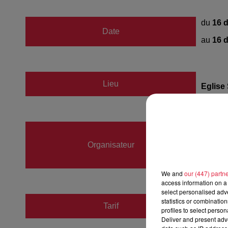
du
16 
Date
au
16 
Lieu
Eglise
Cather
Organisateur
03693
catheri
We and
our (447) partn
access information on a 
select personalised ad
statistics or combinatio
Tarif
Gratuit
profiles to select person
Deliver and present adv