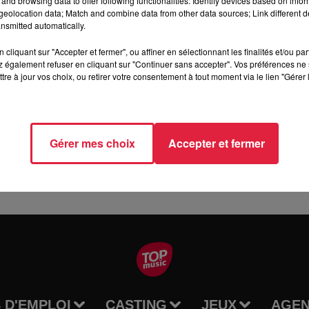
and browsing data to offer following functionalities: Identify devices based on infor
eolocation data; Match and combine data from other data sources; Link different de
nsmitted automatically.
 2018 à 17 h en l'église de Kintzheim, qu'aura lieu la désormai
de Kintzheim ont uni leurs efforts en vue d'offrir cette veillée 
cliquant sur "Accepter et fermer", ou affiner en sélectionnant les finalités et/ou pa
tiques.Le choeur du Hahnenberg proposera ses plus beaux arrang
 également refuser en cliquant sur "Continuer sans accepter". Vos préférences ne 
tre à jour vos choix, ou retirer votre consentement à tout moment via le lien "Gérer 
ibueront à recréer une ambiance des temps jadis, de recueilleme
re, Plateau au profit de la paroisse.
Gérer mes choix
Accepter et fermer
 D'EMPLOI
CASTING
JEUX
AGE