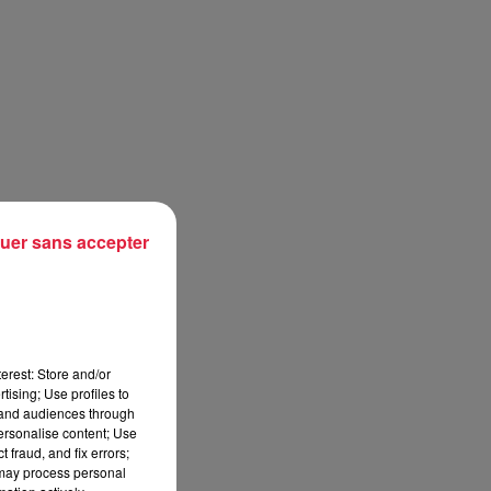
uer sans accepter
erest: Store and/or
tising; Use profiles to
tand audiences through
personalise content; Use
 fraud, and fix errors;
 may process personal