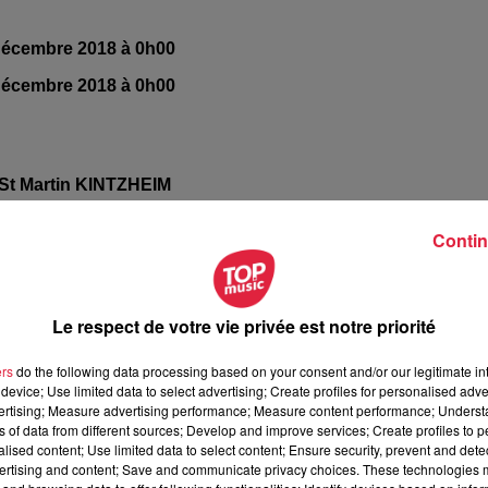
décembre 2018 à 0h00
décembre 2018 à 0h00
 St Martin KINTZHEIM
Contin
ine SPORER ( Choeur du Hahnenberg)
33512
Le respect de votre vie privée est notre priorité
ne.sporer@estvideo.fr
ers
do the following data processing based on your consent and/or our legitimate int
device; Use limited data to select advertising; Create profiles for personalised adver
vertising; Measure advertising performance; Measure content performance; Unders
ns of data from different sources; Develop and improve services; Create profiles to 
alised content; Use limited data to select content; Ensure security, prevent and detect
ertising and content; Save and communicate privacy choices. These technologies