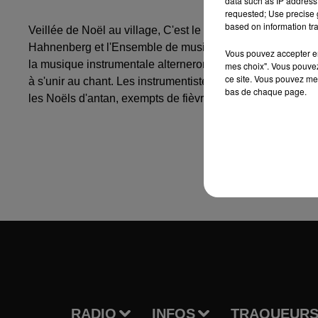
data such as IP address 
requested; Use precise g
based on information tra
Veillée de Noël au village, C'est le dimanche 16 décembre
Hahnenberg et l'Ensemble de musique ancienne 'Künigs-Art' 
Vous pouvez accepter en 
la musique instrumentale alterneront avec des textes poé
mes choix". Vous pouvez
ce site. Vous pouvez met
à s'unir au chant. Les instrumentistes de Künigs-Art contr
bas de chaque page.
les Noëls d'antan, exempts de fièvre mercantile. Entrée lib
RADIO
INFOS
TRAQUEURS