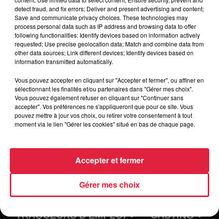
detect fraud, and fix errors; Deliver and present advertising and content;
Save and communicate privacy choices. These technologies may
Organisateur
http://www.titanscolmar.fr/
process personal data such as IP address and browsing data to offer
following functionalities: Identify devices based on information actively
requested; Use precise geolocation data; Match and combine data from
other data sources; Link different devices; Identify devices based on
information transmitted automatically.
Tarif
Gratuit
Vous pouvez accepter en cliquant sur "Accepter et fermer", ou affiner en
sélectionnant les finalités et/ou partenaires dans "Gérer mes choix".
Vous pouvez également refuser en cliquant sur "Continuer sans
accepter". Vos préférences ne s'appliqueront que pour ce site. Vous
pouvez mettre à jour vos choix, ou retirer votre consentement à tout
moment via le lien "Gérer les cookies" situé en bas de chaque page.
Accepter et fermer
Gérer mes choix
RADIO
INFOS
TRAQUEURS D'EMPLOI
CASTING