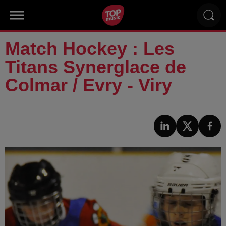
Match Hockey : Les
Titans Synerglace de
Colmar / Evry - Viry