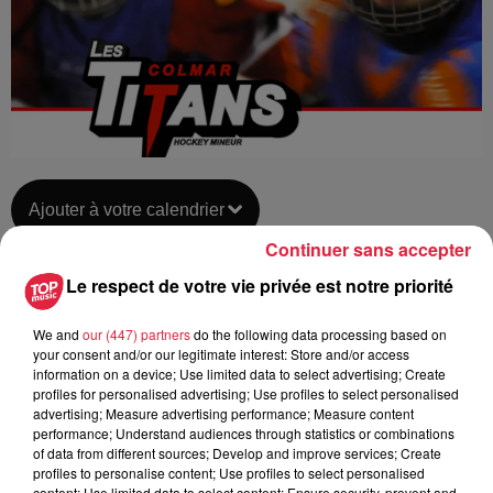
Ajouter à votre calendrier
Continuer sans accepter
Le respect de votre vie privée est notre priorité
du
19 janvier 2019 à 0h00
Date
We and
our (447) partners
do the following data processing based on
au
19 janvier 2019 à 0h00
your consent and/or our legitimate interest: Store and/or access
information on a device; Use limited data to select advertising; Create
profiles for personalised advertising; Use profiles to select personalised
advertising; Measure advertising performance; Measure content
Lieu
performance; Understand audiences through statistics or combinations
La patinoire de COLMAR (68)
of data from different sources; Develop and improve services; Create
profiles to personalise content; Use profiles to select personalised
content; Use limited data to select content; Ensure security, prevent and