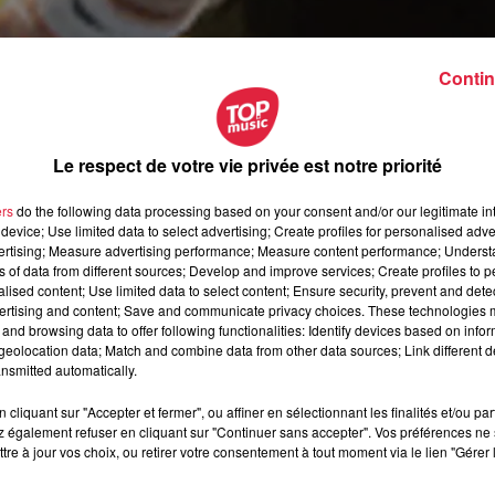
Contin
Le respect de votre vie privée est notre priorité
ers
do the following data processing based on your consent and/or our legitimate int
device; Use limited data to select advertising; Create profiles for personalised adver
vertising; Measure advertising performance; Measure content performance; Unders
ns of data from different sources; Develop and improve services; Create profiles to 
alised content; Use limited data to select content; Ensure security, prevent and detect
ertising and content; Save and communicate privacy choices. These technologies
and browsing data to offer following functionalities: Identify devices based on infor
eolocation data; Match and combine data from other data sources; Link different de
nsmitted automatically.
cliquant sur "Accepter et fermer", ou affiner en sélectionnant les finalités et/ou pa
 également refuser en cliquant sur "Continuer sans accepter". Vos préférences ne 
anvier 2019 à 0h00
tre à jour vos choix, ou retirer votre consentement à tout moment via le lien "Gérer 
anvier 2019 à 0h00