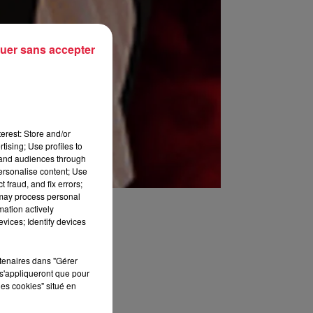
uer sans accepter
erest: Store and/or
tising; Use profiles to
tand audiences through
personalise content; Use
 fraud, and fix errors;
 may process personal
mation actively
vices; Identify devices
rtenaires dans "Gérer
s'appliqueront que pour
les cookies" situé en