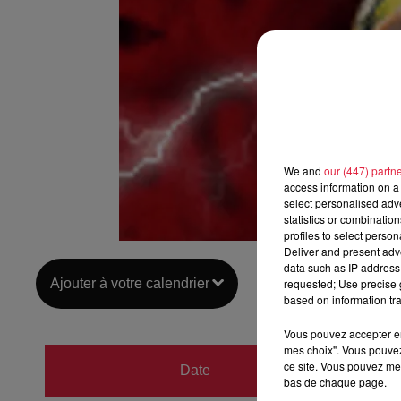
We and
our (447) partn
access information on a 
select personalised ad
statistics or combinatio
profiles to select person
Deliver and present adv
data such as IP address 
Ajouter à votre calendrier
requested; Use precise g
based on information tra
Vous pouvez accepter en 
mes choix". Vous pouvez
du
12 j
ce site. Vous pouvez met
Date
bas de chaque page.
au
12 j