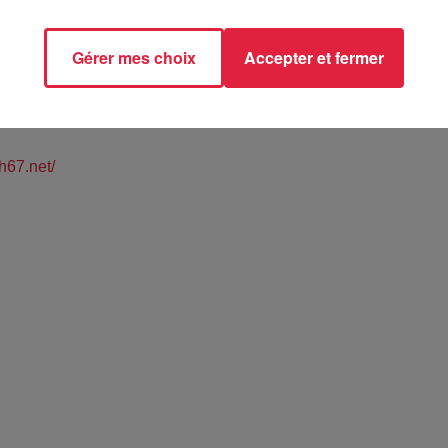
Gérer mes choix
Accepter et fermer
 Sportif TRUCHTERSHEIM (67)
th67.net/