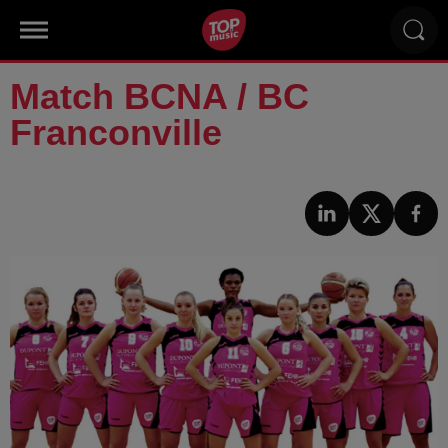
Match BCNA / BC
Franconville