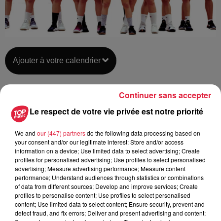
Ajouter à votre calendrier
Continuer sans accepter
du
12 janvier 2019 à 0h00
Date
Le respect de votre vie privée est notre priorité
au
12 janvier 2019 à 0h00
We and
our (447) partners
do the following data processing based on
your consent and/or our legitimate interest: Store and/or access
information on a device; Use limited data to select advertising; Create
Maison des Sports à HAGUENAU
Lieu
profiles for personalised advertising; Use profiles to select personalised
(67)
advertising; Measure advertising performance; Measure content
performance; Understand audiences through statistics or combinations
of data from different sources; Develop and improve services; Create
profiles to personalise content; Use profiles to select personalised
https://bcna.assoconnect.com/page/3277
content; Use limited data to select content; Ensure security, prevent and
Organisateur
detect fraud, and fix errors; Deliver and present advertising and content;
accueil