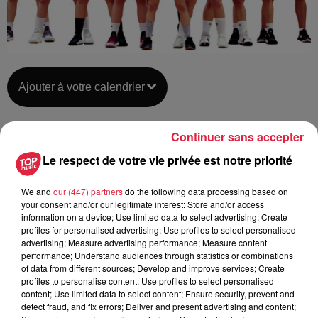
Ajouter à votre calendrier
Continuer sans accepter
du
6 avril 2019 à 0h00
Date
Le respect de votre vie privée est notre priorité
au
6 avril 2019 à 0h00
We and
our (447) partners
do the following data processing based on
your consent and/or our legitimate interest: Store and/or access
information on a device; Use limited data to select advertising; Create
Maison des Sports à HAGUENAU
Lieu
profiles for personalised advertising; Use profiles to select personalised
(67)
advertising; Measure advertising performance; Measure content
performance; Understand audiences through statistics or combinations
of data from different sources; Develop and improve services; Create
profiles to personalise content; Use profiles to select personalised
https://bcna.assoconnect.com/page/3277
content; Use limited data to select content; Ensure security, prevent and
Organisateur
detect fraud, and fix errors; Deliver and present advertising and content;
accueil