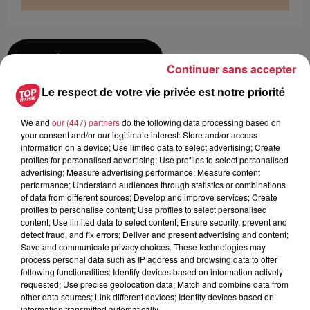
Ajouter à votre calendrier
Continuer sans accepter
Le respect de votre vie privée est notre priorité
du
20 janvier 2019 à 0h00
We and
our (447) partners
do the following data processing based on
Date
your consent and/or our legitimate interest: Store and/or access
au
20 janvier 2019 à 0h00
information on a device; Use limited data to select advertising; Create
profiles for personalised advertising; Use profiles to select personalised
advertising; Measure advertising performance; Measure content
performance; Understand audiences through statistics or combinations
of data from different sources; Develop and improve services; Create
Lieu
ILLKIRCH salle de l'ILLIADE
profiles to personalise content; Use profiles to select personalised
content; Use limited data to select content; Ensure security, prevent and
detect fraud, and fix errors; Deliver and present advertising and content;
Save and communicate privacy choices. These technologies may
HARTMANN Patricia
process personal data such as IP address and browsing data to offer
following functionalities: Identify devices based on information actively
Organisateur
0688293230
requested; Use precise geolocation data; Match and combine data from
other data sources; Link different devices; Identify devices based on
ec.mus.hartmann@orange.fr
information transmitted automatically.