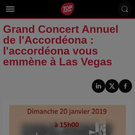
Grand Concert Annuel
de l'Accordéona :
l'accordéona vous
emmène à Las Vegas