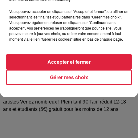
Vous pouvez accepter en cliquant sur "Accepter et fermer", ou affiner en
sélectionnant les finalités et/ou partenaires dans "Gérer mes choix".
Vous pouvez également refuser en cliquant sur "Continuer sans
Tarif
Gratuit
accepter". Vos préférences ne s'appliqueront que pour ce site. Vous
pouvez mettre à jour vos choix, ou retirer votre consentement à tout
moment via le lien "Gérer les cookies" situé en bas de chaque page.
Les élèves de l'école de musique, les orchestres Senior,
Junior et le Grand Ensemble d'Accordéona accompagnés
Accepter et fermer
de L'ensemble de Steinseltz vous convient à leur grand
concert annuel le 20 janvier 2019, 15h00 à l'Illiade à Illkirch
Gérer mes choix
Un voyage à travers les mythiques hôtels de La Vegas, à la
rencontre des plus grandes stars, accompagnés de
l'association de danse urbaine Mistral Est et de divers
artistes Venez nombreux ! Plein tarif 9€ Tarif réduit 12-18
ans et étudiants (5€) gratuit pour les moins de 12 ans