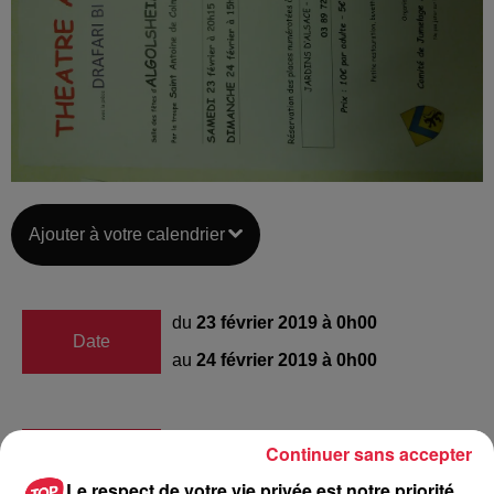
Ajouter à votre calendrier
du
23 février 2019 à 0h00
Date
au
24 février 2019 à 0h00
Continuer sans accepter
Lieu
Salle des fêtes d'Algolsheim
Le respect de votre vie privée est notre priorité