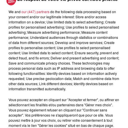
We and
our (447) partners
do the following data processing based on
Lionel Hildwein
your consent and/or our legitimate interest: Store and/or access
information on a device; Use limited data to select advertising; Create
Organisateur
0686365738
profiles for personalised advertising; Use profiles to select personalised
advertising; Measure advertising performance; Measure content
lionelhildwein@msn.com
performance; Understand audiences through statistics or combinations
of data from different sources; Develop and improve services; Create
profiles to personalise content; Use profiles to select personalised
content; Use limited data to select content; Ensure security, prevent and
detect fraud, and fix errors; Deliver and present advertising and content;
Tarif
Gratuit
Save and communicate privacy choices. These technologies may
process personal data such as IP address and browsing data to offer
following functionalities: Identify devices based on information actively
requested; Use precise geolocation data; Match and combine data from
DRAFARI BI DA POMPIERS Rires, situations cocasses, des
other data sources; Link different devices; Identify devices based on
information transmitted automatically.
événements bientôt incontrôlables, vont rythmer la vie de la
caserne des pompiers. Avec cette pièce en trois actes de
Vous pouvez accepter en cliquant sur "Accepter et fermer", ou affiner en
Claude DREYER, écrite en avril 2018, et dont le théâtre
sélectionnant les finalités et/ou partenaires dans "Gérer mes choix".
Vous pouvez également refuser en cliquant sur "Continuer sans
Saint-Antoine a la primeur dans le Haut-Rhin, le spectateur
accepter". Vos préférences ne s'appliqueront que pour ce site. Vous
va être plongé dans le monde fascinant des soldats du feu. A
pouvez mettre à jour vos choix, ou retirer votre consentement à tout
la salle des fêtes d'ALGOLSHEIM le samedi 23 février à
moment via le lien "Gérer les cookies" situé en bas de chaque page.