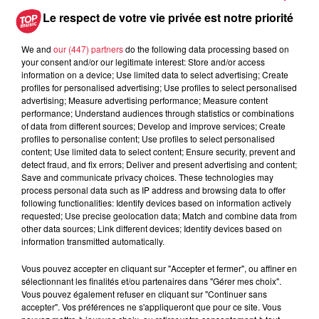
Le respect de votre vie privée est notre priorité
du
2 février 2019 à 0h00
Date
We and
our (447) partners
do the following data processing based on
au
2 février 2019 à 0h00
your consent and/or our legitimate interest: Store and/or access
information on a device; Use limited data to select advertising; Create
profiles for personalised advertising; Use profiles to select personalised
advertising; Measure advertising performance; Measure content
performance; Understand audiences through statistics or combinations
Lieu
BOOFZHEIM
of data from different sources; Develop and improve services; Create
profiles to personalise content; Use profiles to select personalised
content; Use limited data to select content; Ensure security, prevent and
detect fraud, and fix errors; Deliver and present advertising and content;
Save and communicate privacy choices. These technologies may
Roth Arnaud
process personal data such as IP address and browsing data to offer
following functionalities: Identify devices based on information actively
Organisateur
0631444120
requested; Use precise geolocation data; Match and combine data from
arnaudroth2@gmail.com
other data sources; Link different devices; Identify devices based on
information transmitted automatically.
Vous pouvez accepter en cliquant sur "Accepter et fermer", ou affiner en
sélectionnant les finalités et/ou partenaires dans "Gérer mes choix".
Tarif
Gratuit
Vous pouvez également refuser en cliquant sur "Continuer sans
accepter". Vos préférences ne s'appliqueront que pour ce site. Vous