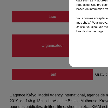
data such as IP address 
requested; Use precise g
based on information tra
Lieu
hotel B
Vous pouvez accepter en 
mes choix". Vous pouvez
ce site. Vous pouvez met
bas de chaque page.
Martin
Organisateur
07718
tropik
Tarif
Gratuit
L'agence Kréyol Model Agency International, agence de 
2019, de 14h a̬ 18h, a̬ l'hoÂtel, Le Bristol, Mulhouse. K
pour des publicités, défilés, films, shooting etc... KMAI 