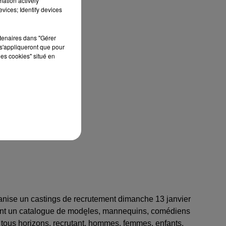
mation actively
vices; Identify devices
rtenaires dans "Gérer
s'appliqueront que pour
les cookies" situé en
anise un castings de recrutement dimanche 13 janvier
sant un catalogue de mode̬les, mannequins, comédiens
, de tous horizons, recrutant, hommes, femmes, enfants,