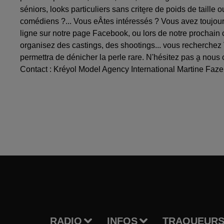
séniors, looks particuliers sans crite̬re de poids de tai
comédiens ?... Vous eÂtes intéressés ? Vous avez toujou
ligne sur notre page Facebook, ou lors de notre prochain c
organisez des castings, des shootings... vous recherche
permettra de dénicher la perle rare. N'hésitez pas a̬ nous
Contact : Kréyol Model Agency International Martine Faze
RADIO
INFOS
TRAQUEURS