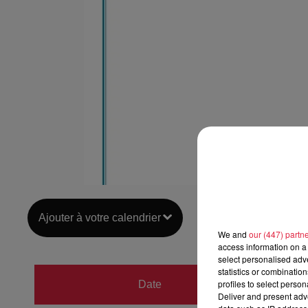
Ajouter à votre calendrier
We and
our (447) partn
access information on a 
select personalised ad
statistics or combinatio
du
13 j
profiles to select person
Date
Deliver and present adv
au
13 j