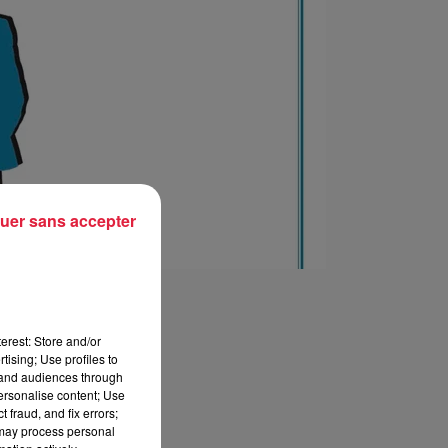
uer sans accepter
erest: Store and/or
tising; Use profiles to
tand audiences through
personalise content; Use
 fraud, and fix errors;
 may process personal