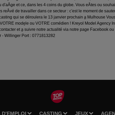
lle ou d'aÂge et ce, dans les 4 coins du globe. Vous eÂtes ou so
rs reÂvé de travailler dans ce secteur : c'est le moment de saut
asting qui se déroulera le 13 janvier prochain a̬ Mulhouse Vous 
z VOTRE mode̬le ou VOTRE comédien ! Kreyol Model Agency Int
 contacter et a̬ suivre notre actualité via notre page Facebook o
r - Willinger Port : 0771813282
 D'EMPLOI
CASTING
JEUX
AGE