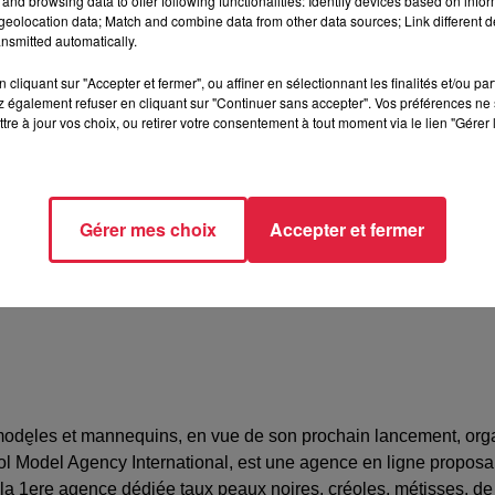
and browsing data to offer following functionalities: Identify devices based on infor
eolocation data; Match and combine data from other data sources; Link different de
nsmitted automatically.
ristol
cliquant sur "Accepter et fermer", ou affiner en sélectionnant les finalités et/ou pa
 également refuser en cliquant sur "Continuer sans accepter". Vos préférences ne 
tre à jour vos choix, ou retirer votre consentement à tout moment via le lien "Gérer 
e FAZER
13282
Gérer mes choix
Accepter et fermer
events@gmail.com
mode̬les et mannequins, en vue de son prochain lancement, org
reyol Model Agency International, est une agence en ligne propo
est la 1e̬re agence dédiée taux peaux noires, créoles, métisses