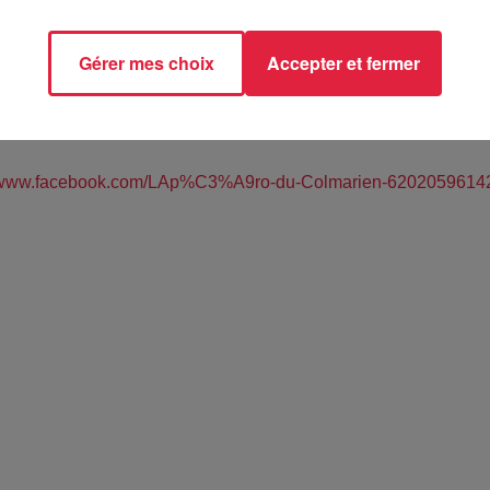
Gérer mes choix
Accepter et fermer
OFTOP du BUREAU - COLMAR (68)
//www.facebook.com/LAp%C3%A9ro-du-Colmarien-6202059614