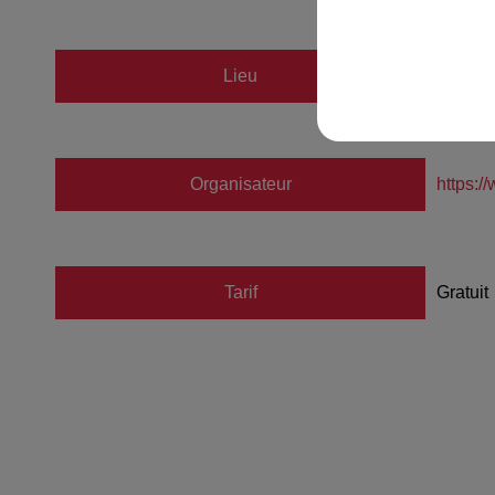
Lieu
au RO
Organisateur
https:
Tarif
Gratuit