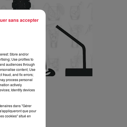
uer sans accepter
erest: Store and/or
tising; Use profiles to
tand audiences through
personalise content; Use
 fraud, and fix errors;
 may process personal
mation actively
vices; Identify devices
rtenaires dans "Gérer
s'appliqueront que pour
les cookies" situé en