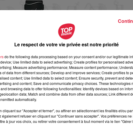
Contin
Le respect de votre vie privée est notre priorité
ers
do the following data processing based on your consent and/or our legitimate int
device; Use limited data to select advertising; Create profiles for personalised adver
vertising; Measure advertising performance; Measure content performance; Unders
ns of data from different sources; Develop and improve services; Create profiles to 
alised content; Use limited data to select content; Ensure security, prevent and detect
ertising and content; Save and communicate privacy choices. These technologies
and browsing data to offer following functionalities: Identify devices based on infor
eolocation data; Match and combine data from other data sources; Link different de
nsmitted automatically.
cliquant sur "Accepter et fermer", ou affiner en sélectionnant les finalités et/ou pa
 également refuser en cliquant sur "Continuer sans accepter". Vos préférences ne 
vrier 2019 à 0h00
tre à jour vos choix, ou retirer votre consentement à tout moment via le lien "Gérer 
vrier 2019 à 0h00