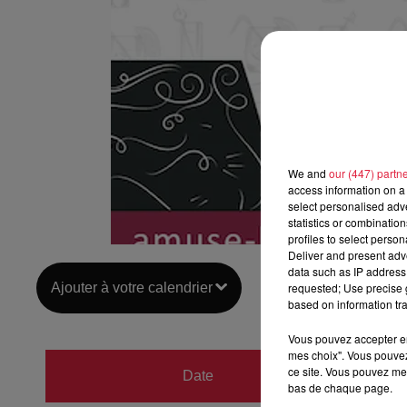
We and
our (447) partn
access information on a 
select personalised ad
statistics or combinatio
profiles to select person
Deliver and present adv
data such as IP address 
Ajouter à votre calendrier
requested; Use precise g
based on information tra
Vous pouvez accepter en 
mes choix". Vous pouvez
du
6 fé
ce site. Vous pouvez met
Date
bas de chaque page.
au
6 fé