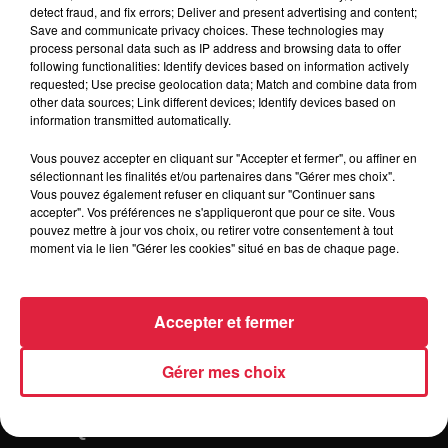
potion d amour avec nous, tomber amoureux de Steel
detect fraud, and fix errors; Deliver and present advertising and content;
California en musique, et tenter Cupidon lors de la soirée !
Save and communicate privacy choices. These technologies may
process personal data such as IP address and browsing data to offer
Si tu trouves ta moitié lors de notre soirée ou que tu l'as
following functionalities: Identify devices based on information actively
déjà, viens participer à notre tombola pour gagner des lots à
requested; Use precise geolocation data; Match and combine data from
partager en duo. La boutique restera ouverte et vous
other data sources; Link different devices; Identify devices based on
information transmitted automatically.
permettra de trouver le cadeau idéal, fait main, unique et
local pour l'élu de votre coeur
Vous pouvez accepter en cliquant sur "Accepter et fermer", ou affiner en
sélectionnant les finalités et/ou partenaires dans "Gérer mes choix".
Vous pouvez également refuser en cliquant sur "Continuer sans
accepter". Vos préférences ne s'appliqueront que pour ce site. Vous
pouvez mettre à jour vos choix, ou retirer votre consentement à tout
moment via le lien "Gérer les cookies" situé en bas de chaque page.
Accepter et fermer
Gérer mes choix
RADIO
INFOS
TRAQUEURS D'EMPLOI
CASTING