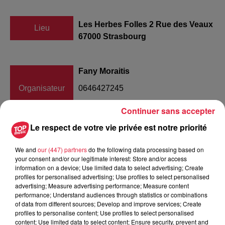
Les Herbes Folles 2 Rue des Veaux
Lieu
67000 Strasbourg
Fany Moraitis
Organisateur
0646427245
boutiquelesherbesfolles@gmail.com
Continuer sans accepter
Le respect de votre vie privée est notre priorité
Tarif
Gratuit
We and
our (447) partners
do the following data processing based on
your consent and/or our legitimate interest: Store and/or access
information on a device; Use limited data to select advertising; Create
profiles for personalised advertising; Use profiles to select personalised
advertising; Measure advertising performance; Measure content
Les Herbes Folles sont une jolie boutique de créateurs
performance; Understand audiences through statistics or combinations
alsaciens nichée à deux pas de la cathédrale à Strasbourg.
of data from different sources; Develop and improve services; Create
profiles to personalise content; Use profiles to select personalised
A l'occasion de la fête des amoureux Venez déguster une
content; Use limited data to select content; Ensure security, prevent and