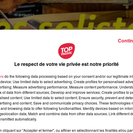
Contin
Le respect de votre vie privée est notre priorité
ers
do the following data processing based on your consent and/or our legitimate int
device; Use limited data to select advertising; Create profiles for personalised adver
vertising; Measure advertising performance; Measure content performance; Unders
ns of data from different sources; Develop and improve services; Create profiles to 
alised content; Use limited data to select content; Ensure security, prevent and detect
ertising and content; Save and communicate privacy choices. These technologies
and browsing data to offer following functionalities: Identify devices based on infor
eolocation data; Match and combine data from other data sources; Link different de
évrier 2019 à 0h00
nsmitted automatically.
évrier 2019 à 0h00
cliquant sur "Accepter et fermer", ou affiner en sélectionnant les finalités et/ou pa