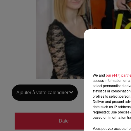
We and
our (447) partn
access information on a 
select personalised ad
statistics or combinatio
Ajouter à votre calendrier
profiles to select person
Deliver and present adv
data such as IP address 
requested; Use precise g
du
16 f
based on information tra
Date
au
16 f
Vous pouvez accepter en 