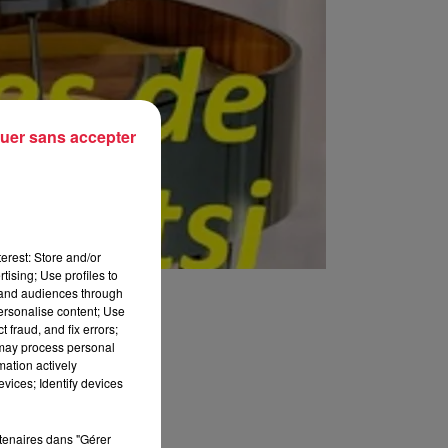
uer sans accepter
erest: Store and/or
tising; Use profiles to
tand audiences through
personalise content; Use
 fraud, and fix errors;
 may process personal
mation actively
vices; Identify devices
rtenaires dans "Gérer