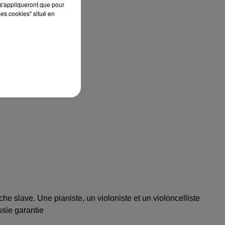
s'appliqueront que pour
les cookies" situé en
e slave. Une pianiste, un violoniste et un violoncelliste
sie garantie