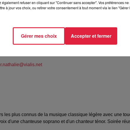
 également refuser en cliquant sur "Continuer sans accepter". Vos préférences ne 
tre à jour vos choix, ou retirer votre consentement à tout moment via le lien "Gérer 
RG-WIHR - Eglise Notre Dame de 'Assomption - 20h00
Gérer mes choix
Accepter et fermer
GER NATHALIE
85512
r.nathalie@vialis.net
rs les plus connus de la musique classique légère avec une touch
ix d'une chanteuse soprano et d'un chanteur ténor. Soirée réus