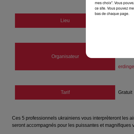
mes choix". Vous pouvez
ce site. Vous pouvez met
bas de chaque page.
Lieu
HORBOU
ERDIN
Organisateur
06313
erdinge
Tarif
Gratuit
Ces 5 professionnels ukrainiens vous interprèteront les ai
seront accompagnés pour les puissantes et magnifiques vo