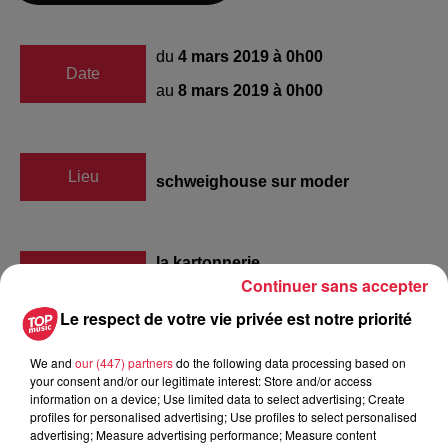
du
4 mars 2019 à 0h00
Date
au
8 mars 2019 à 0h00
Lieu
schweighouse sur moder
la kartonnerie
Continuer sans accepter
Organisateur
0388725970
Le respect de votre vie privée est notre priorité
kartonnerie@mairie-schweighouse.fr
We and
our (447) partners
do the following data processing based on
your consent and/or our legitimate interest: Store and/or access
information on a device; Use limited data to select advertising; Create
profiles for personalised advertising; Use profiles to select personalised
Tarif
Gratuit
advertising; Measure advertising performance; Measure content