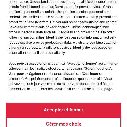
performance; Understand audiences through statistics or combinations
of data from different sources; Develop and improve services; Create
profiles to personalise content; Use profiles to select personalised
Le service culturel/bibliothèque lance l'opération : 12
content; Use limited data to select content; Ensure security, prevent and
detect fraud, and fix errors; Deliver and present advertising and content;
minutes de lecture 2019 sur toute la commune de
Save and communicate privacy choices. These technologies may
Schweighouse-sur-Moder. Du 4 mars au 8 mars 2019 A VOS
process personal data such as IP address and browsing data to offer
MARQUES PRET, FEU, LISEZ Lire ! Read ! Lesen! Leer,
following functionalities: Identify devices based on information actively
requested; Use precise geolocation data; Match and combine data from
Leggere, Ler, Okumak C'est quand la dernière fois que vous
other data sources; Link different devices; Identify devices based on
avez pris le temps de lire un livre, ou alors un long article
information transmitted automatically.
dans votre revue préférée ? Est-ce que vos habitudes de
Vous pouvez accepter en cliquant sur "Accepter et fermer", ou affiner en
lecture gravitent plutôt autour de Facebook, de Twiter, ou de
sélectionnant les finalités et/ou partenaires dans "Gérer mes choix".
la liste d'ingrédients de votre soupe instantanée ? Le
Vous pouvez également refuser en cliquant sur "Continuer sans
Service Culturel de la commune de Schweighouse sur
accepter". Vos préférences ne s'appliqueront que pour ce site. Vous
pouvez mettre à jour vos choix, ou retirer votre consentement à tout
Moder vous en donne l'occasion ! Dès le 4 mars à 14h03 le
moment via le lien "Gérer les cookies" situé en bas de chaque page.
coup d'envoi est donné pour 12 min de lecture par jour, sur
toute la semaine ! Tous les acteurs agents, scolaires,
citoyens⬦ sont invités à prendre part à ce PROJET. Lire,
Accepter et fermer
c'est dialoguer avec son imagination. C'est sourire, rêver,
parfois pleurer. C'est découvrir d'autres mondes et se
Gérer mes choix
découvrir soi-même. C'est plus qu'un loisir ; c'est une porte