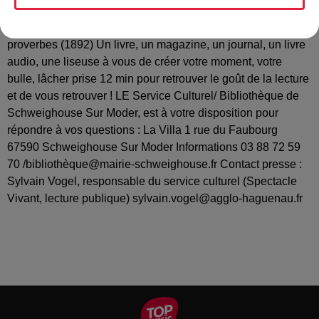
vers la liberté. C'est voyager ! « Un livre est un ami qui nous
parle tout bas. » Proverbe français ; Les sentences et
proverbes (1892) Un livre, un magazine, un journal, un livre
audio, une liseuse à vous de créer votre moment, votre
bulle, lâcher prise 12 min pour retrouver le goût de la lecture
et de vous retrouver ! LE Service Culturel/ Bibliothèque de
Schweighouse Sur Moder, est à votre disposition pour
répondre à vos questions : La Villa 1 rue du Faubourg
67590 Schweighouse Sur Moder Informations 03 88 72 59
70 /bibliothèque@mairie-schweighouse.fr Contact presse :
Sylvain Vogel, responsable du service culturel (Spectacle
Vivant, lecture publique) sylvain.vogel@agglo-haguenau.fr