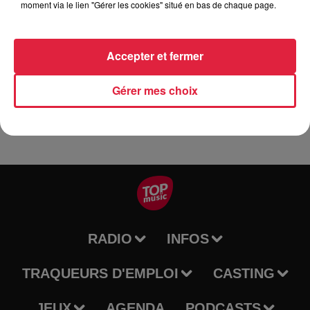
moment via le lien "Gérer les cookies" situé en bas de chaque page.
Le club de basket d'Urmatt, organise sa 1ère bourse et Expo
"LEGO" avec de nombreuses animations. Ci joint le flyers
avec tt les informations. Merci d'avance si vous avez la
Accepter et fermer
possibilité de communiquer sur l'événement. Vous êtes au
TOP �x}Èx}ÈxÉ. Cordialement Memheld Michel
Gérer mes choix
RADIO
INFOS
TRAQUEURS D'EMPLOI
CASTING
JEUX
AGENDA
PODCASTS