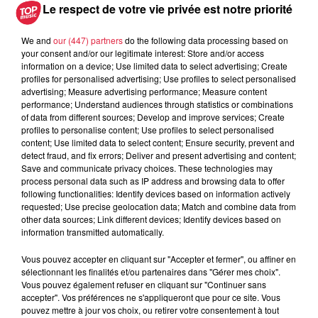
Le respect de votre vie privée est notre priorité
du
24 février 2019 à 0h00
Date
au
24 février 2019 à 0h00
We and
our (447) partners
do the following data processing based on
your consent and/or our legitimate interest: Store and/or access
information on a device; Use limited data to select advertising; Create
profiles for personalised advertising; Use profiles to select personalised
advertising; Measure advertising performance; Measure content
Lieu
performance; Understand audiences through statistics or combinations
Urmatt
of data from different sources; Develop and improve services; Create
profiles to personalise content; Use profiles to select personalised
content; Use limited data to select content; Ensure security, prevent and
detect fraud, and fix errors; Deliver and present advertising and content;
Michel Memheld
Save and communicate privacy choices. These technologies may
process personal data such as IP address and browsing data to offer
Organisateur
0682599079
following functionalities: Identify devices based on information actively
requested; Use precise geolocation data; Match and combine data from
michelmemheld@gmail.com
other data sources; Link different devices; Identify devices based on
information transmitted automatically.
Vous pouvez accepter en cliquant sur "Accepter et fermer", ou affiner en
Tarif
Gratuit
sélectionnant les finalités et/ou partenaires dans "Gérer mes choix".
Vous pouvez également refuser en cliquant sur "Continuer sans
accepter". Vos préférences ne s'appliqueront que pour ce site. Vous
pouvez mettre à jour vos choix, ou retirer votre consentement à tout