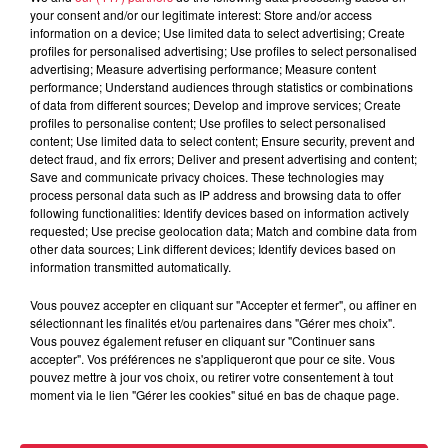
your consent and/or our legitimate interest: Store and/or access
information on a device; Use limited data to select advertising; Create
profiles for personalised advertising; Use profiles to select personalised
du
27 février 2019 à 0h00
advertising; Measure advertising performance; Measure content
Date
performance; Understand audiences through statistics or combinations
au
27 février 2019 à 0h00
of data from different sources; Develop and improve services; Create
profiles to personalise content; Use profiles to select personalised
content; Use limited data to select content; Ensure security, prevent and
detect fraud, and fix errors; Deliver and present advertising and content;
Save and communicate privacy choices. These technologies may
Lieu
Café Rapp - COLMAR (68)
process personal data such as IP address and browsing data to offer
following functionalities: Identify devices based on information actively
requested; Use precise geolocation data; Match and combine data from
other data sources; Link different devices; Identify devices based on
https://fr-
information transmitted automatically.
fr.facebook.com/pages/category/Nonprofit
Organisateur
Vous pouvez accepter en cliquant sur "Accepter et fermer", ou affiner en
Organization/Collectif-des-Bars-
sélectionnant les finalités et/ou partenaires dans "Gérer mes choix".
Colmariens-585890474842278/
Vous pouvez également refuser en cliquant sur "Continuer sans
accepter". Vos préférences ne s'appliqueront que pour ce site. Vous
pouvez mettre à jour vos choix, ou retirer votre consentement à tout
moment via le lien "Gérer les cookies" situé en bas de chaque page.
Tarif
Gratuit