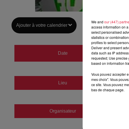
We and
our (447) partn
Ajouter à votre calendrier
access information on a 
select personalised ad
statistics or combinatio
profiles to select person
Deliver and present adv
du
27 a
data such as IP address 
Date
au
27 a
requested; Use precise g
based on information tra
Vous pouvez accepter en 
mes choix". Vous pouvez
Lieu
Centre
ce site. Vous pouvez met
bas de chaque page.
Organisateur
https: