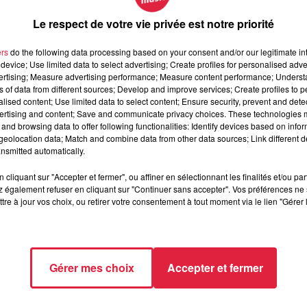
Le respect de votre vie privée est notre priorité
ers
do the following data processing based on your consent and/or our legitimate int
device; Use limited data to select advertising; Create profiles for personalised adver
vertising; Measure advertising performance; Measure content performance; Unders
ns of data from different sources; Develop and improve services; Create profiles to 
alised content; Use limited data to select content; Ensure security, prevent and detect
ertising and content; Save and communicate privacy choices. These technologies
vril 2019 à 0h00
and browsing data to offer following functionalities: Identify devices based on infor
vril 2019 à 0h00
eolocation data; Match and combine data from other data sources; Link different de
nsmitted automatically.
cliquant sur "Accepter et fermer", ou affiner en sélectionnant les finalités et/ou pa
 également refuser en cliquant sur "Continuer sans accepter". Vos préférences ne 
 Sportif TRUCHTERSHEIM (67)
tre à jour vos choix, ou retirer votre consentement à tout moment via le lien "Gérer 
//www.facebook.com/events/259351874958515/
Gérer mes choix
Accepter et fermer