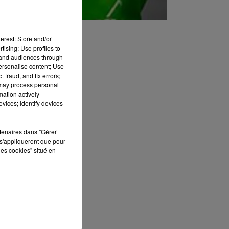
erest: Store and/or
tising; Use profiles to
tand audiences through
personalise content; Use
 fraud, and fix errors;
 may process personal
mation actively
vices; Identify devices
rtenaires dans "Gérer
s'appliqueront que pour
les cookies" situé en