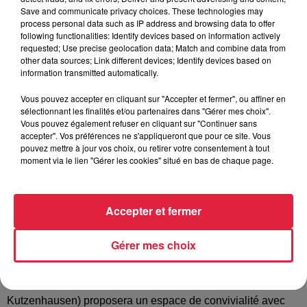
Save and communicate privacy choices. These technologies may
process personal data such as IP address and browsing data to offer
Tarif
Gratuit
following functionalities: Identify devices based on information actively
requested; Use precise geolocation data; Match and combine data from
other data sources; Link different devices; Identify devices based on
information transmitted automatically.
La section AGF de Merkwiller-Pechelbronn, a le plaisir de
Vous pouvez accepter en cliquant sur "Accepter et fermer", ou affiner en
vous convier le dimanche 3 mars 2019 de 14h à 17h sa
sélectionnant les finalités et/ou partenaires dans "Gérer mes choix".
première après-midi jeux intitulée « Jouons en famille » qui
Vous pouvez également refuser en cliquant sur "Continuer sans
accepter". Vos préférences ne s'appliqueront que pour ce site. Vous
aura lieu à la salle des Associations à Merkwiller-
pouvez mettre à jour vos choix, ou retirer votre consentement à tout
Pechelbronn (14a route de Woerth). Cette manifestation a
moment via le lien "Gérer les cookies" situé en bas de chaque page.
pour vocation la rencontre entre plusieurs générations
(enfants, parents, grands-parents, …) autour de jeux et
d’animations en tous genres. Au programme plusieurs types
Accepter et fermer
de jeux : de société, surdimensionnés, de stratégies et de
hasards, escape games, … Ainsi que d’autres activités :
Gérer mes choix
espace pour les tout-petits, tombola, … Durant l’après-midi,
l’équipe de Coup d’pousse (Association des Parents
d’Élèves des écoles de Merkwiller-Pechelbornn et
Kutzenhausen) proposera un espace de convivialité avec