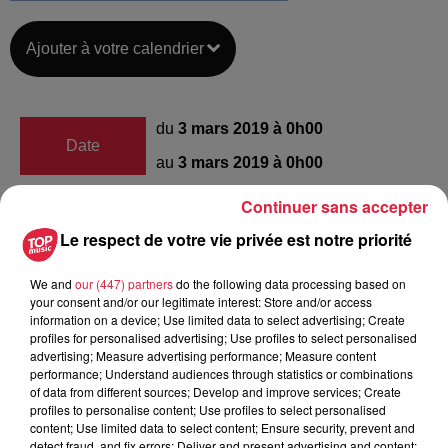
Ajouter à votre calendrier
du
3 mars 2019 à 0h00
Date
au
3 mars 2019 à 0h00
Continuer sans accepter
Le respect de votre vie privée est notre priorité
salle des associations -
Lieu
MERKWILLER-PECHELBRONN (67)
We and
our (447) partners
do the following data processing based on
your consent and/or our legitimate interest: Store and/or access
information on a device; Use limited data to select advertising; Create
Sophie WESTERMEYER
profiles for personalised advertising; Use profiles to select personalised
advertising; Measure advertising performance; Measure content
Organisateur
0668244922
performance; Understand audiences through statistics or combinations
of data from different sources; Develop and improve services; Create
actifamily67250@gmail.com
profiles to personalise content; Use profiles to select personalised
content; Use limited data to select content; Ensure security, prevent and
detect fraud, and fix errors; Deliver and present advertising and content;