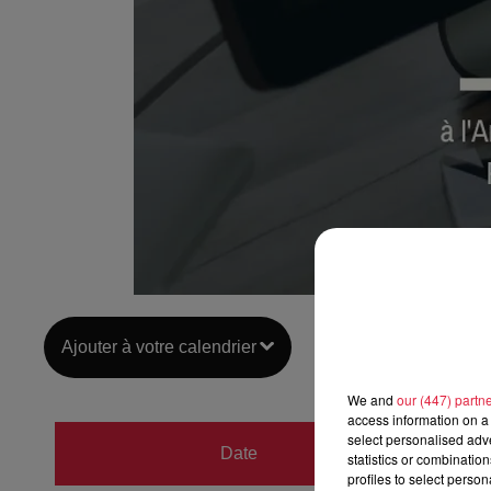
Ajouter à votre calendrier
We and
our (447) partn
access information on a 
du
18 
select personalised ad
Date
statistics or combinatio
au
19 
profiles to select person