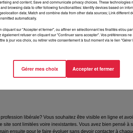
ertising and content; Save and communicate privacy choices. These technologies
and browsing data to offer following functionalities: Identify devices based on infor
eolocation data; Match and combine data from other data sources; Link different de
nsmitted automatically.
fé, 1 rue de la division Leclerc, 67000 STRASBOURG
cliquant sur "Accepter et fermer", ou affiner en sélectionnant les finalités et/ou pa
 également refuser en cliquant sur "Continuer sans accepter". Vos préférences ne 
tre à jour vos choix, ou retirer votre consentement à tout moment via le lien "Gérer 
nie DUBOSCQ
33300
t@caduceecreations.com
Gérer mes choix
Accepter et fermer
rofession libérale? Vous souhaitez être visible en ligne et avoi
site sont limitées voire inexistantes. Vous avez bien pensé à so
main ensuite pour le faire évoluer sans devoir contacter à chaqu