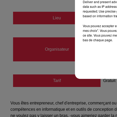
Deliver and present adv
data such as IP address 
requested; Use precise g
based on information tra
Lieu
Antica
Vous pouvez accepter en 
mes choix". Vous pouvez
ce site. Vous pouvez met
bas de chaque page.
Virgi
Organisateur
06333
contac
Tarif
Gratuit
Vous êtes entrepreneur, chef d'entreprise, commerçant ou p
compétences en informatique et en outils de conception de 
ne voulez pas y laisser un bras, -vous aimeriez garder la 