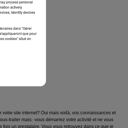
 may process personal
mation actively
vices; Identify devices
rtenaires dans "Gérer
s'appliqueront que pour
les cookies" situé en
r votre site internet? Oui mais voilà, vos connaissances et
us-traiter mais: -vous démarrez votre activité et ne vous
e fois un prestataire. Vous vous retrouvez dans ce que je