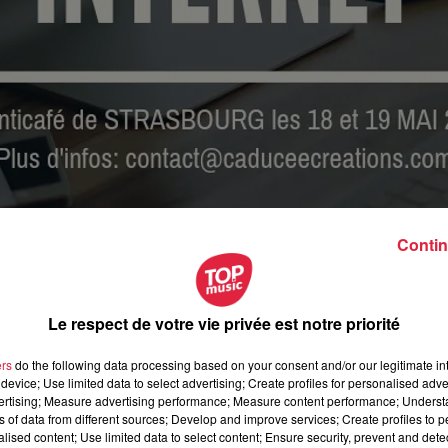
Contin
Le respect de votre vie privée est notre priorité
ers
do the following data processing based on your consent and/or our legitimate int
device; Use limited data to select advertising; Create profiles for personalised adver
mai 2019 à 0h00
vertising; Measure advertising performance; Measure content performance; Unders
ns of data from different sources; Develop and improve services; Create profiles to 
mai 2019 à 0h00
alised content; Use limited data to select content; Ensure security, prevent and detect