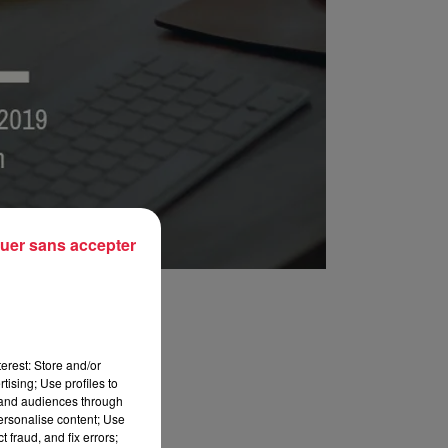
uer sans accepter
erest: Store and/or
tising; Use profiles to
tand audiences through
personalise content; Use
 fraud, and fix errors;