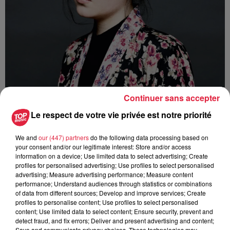
Continuer sans accepter
Ajouter à votre calendrier
Le respect de votre vie privée est notre priorité
We and
our (447) partners
do the following data processing based on
your consent and/or our legitimate interest: Store and/or access
du
24 mai 2019 à 0h00
information on a device; Use limited data to select advertising; Create
Date
profiles for personalised advertising; Use profiles to select personalised
au
24 mai 2019 à 0h00
advertising; Measure advertising performance; Measure content
performance; Understand audiences through statistics or combinations
of data from different sources; Develop and improve services; Create
profiles to personalise content; Use profiles to select personalised
content; Use limited data to select content; Ensure security, prevent and
Lieu
Les Tanzmatten à SÉLESTAT (67)
detect fraud, and fix errors; Deliver and present advertising and content;
Save and communicate privacy choices. These technologies may