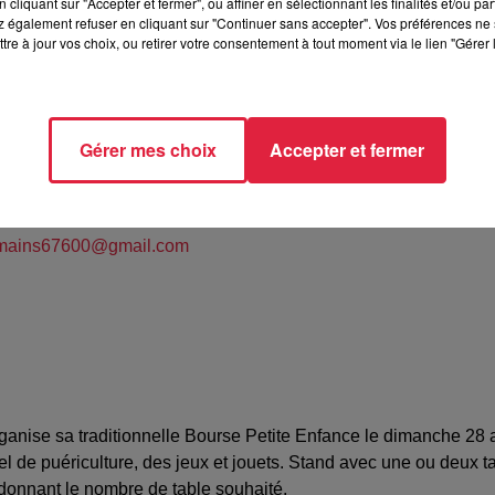
cliquant sur "Accepter et fermer", ou affiner en sélectionnant les finalités et/ou pa
 également refuser en cliquant sur "Continuer sans accepter". Vos préférences ne 
tre à jour vos choix, ou retirer votre consentement à tout moment via le lien "Gérer 
heim
Gérer mes choix
Accepter et fermer
L Anncéline
01930
smains67600@gmail.com
rganise sa traditionnelle Bourse Petite Enfance le dimanche 28 a
 de puériculture, des jeux et jouets. Stand avec une ou deux tab
 donnant le nombre de table souhaité.