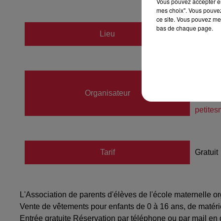
Vous pouvez accepter en 
mes choix". Vous pouvez
ce site. Vous pouvez met
bas de chaque page.
Lieu
Hilsen
SCHAA
Organisateur
07678
petite
Tarif
Gratuit
L'Association de parents d'élèves de l'école maternelle o
Vente de vêtements pour enfants de 0 à 16 ans, de matériel
Entrée gratuite Réservation par téléphone ou par mail en