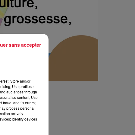
uer sans accepter
erest: Store and/or
tising; Use profiles to
tand audiences through
personalise content; Use
 fraud, and fix errors;
 may process personal
mation actively
vices; Identify devices