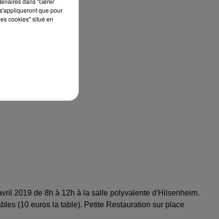
rtenaires dans "Gérer
s'appliqueront que pour
les cookies" situé en
vril 2019 de 8h à 12h à la salle polyvalente d'Hilsenheim.
les (10 euros la table). Petite Restauration sur place