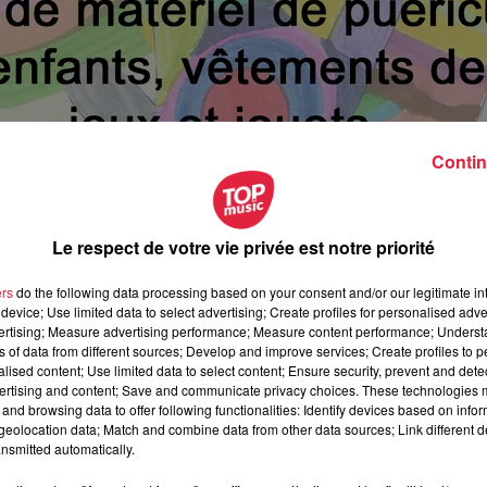
Contin
Le respect de votre vie privée est notre priorité
ers
do the following data processing based on your consent and/or our legitimate int
device; Use limited data to select advertising; Create profiles for personalised adver
vertising; Measure advertising performance; Measure content performance; Unders
ns of data from different sources; Develop and improve services; Create profiles to 
alised content; Use limited data to select content; Ensure security, prevent and detect
ertising and content; Save and communicate privacy choices. These technologies
and browsing data to offer following functionalities: Identify devices based on infor
eolocation data; Match and combine data from other data sources; Link different de
vril 2019 à 0h00
nsmitted automatically.
vril 2019 à 0h00