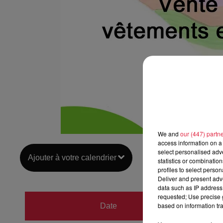
We and
our (447) partn
access information on a 
select personalised ad
Ajouter à votre calendrier
statistics or combinatio
profiles to select person
Deliver and present adv
data such as IP address 
requested; Use precise g
du
28 a
based on information tra
Date
au
28 a