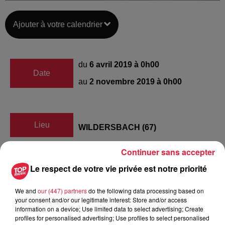
Ajouter à votre calendrier
du
6 avril 2019 à 0h00
Date
au
2 novembre 2019 à 0h00
Lieu
WILDERSBACH (67)
Continuer sans accepter
Le respect de votre vie privée est notre priorité
Raphaël Gugumus
Organisateur
0637507304
We and
our (447) partners
do the following data processing based on
your consent and/or our legitimate interest: Store and/or access
raphael.gugumus@gmail.com
information on a device; Use limited data to select advertising; Create
profiles for personalised advertising; Use profiles to select personalised