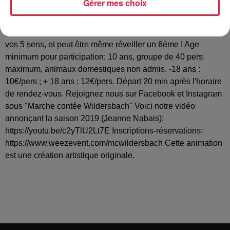
Gérer mes choix
secrets. En 2019, nous réitérons avec la saison 2 de cet
évènement original à la tombée de la nuit, ponctué de
pauses gourmandes, où le rêve et l'imagination feront vibrer
vos 5 sens, et peut être même réveiller un 6ème ! Age
minimum pour participation: 10 ans, groupe de 40 pers.
maximum, animaux domestiques non admis. -18 ans :
10€/pers ; + 18 ans : 12€/pers. Départ 20 min après l'horaire
de rendez-vous. Rejoignez nous sur Facebook et Instagram
sous "Marche contée Wildersbach" Voici notre vidéo
annonçant la saison 2019 (Jeanne Nabais):
https://youtu.be/c2yTlU2Lt7E Inscriptions-réservations:
https://www.weezevent.com/mcwildersbach Cette animation
est une création artistique originale.