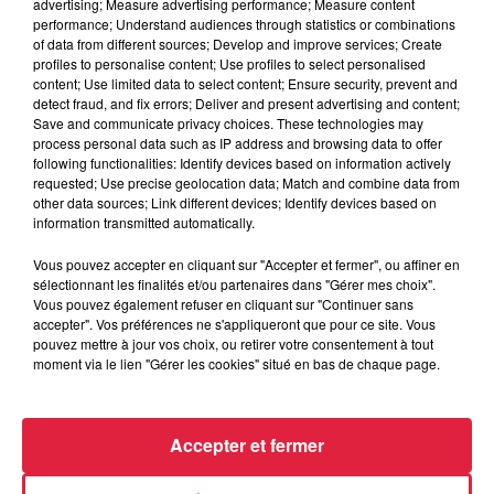
advertising; Measure advertising performance; Measure content
performance; Understand audiences through statistics or combinations
of data from different sources; Develop and improve services; Create
Tarif
Gratuit
profiles to personalise content; Use profiles to select personalised
content; Use limited data to select content; Ensure security, prevent and
detect fraud, and fix errors; Deliver and present advertising and content;
Save and communicate privacy choices. These technologies may
Marche contée, à la tombée de la nuit sur le thème des
process personal data such as IP address and browsing data to offer
following functionalities: Identify devices based on information actively
légendes et de l'histoire du Ban de la Roche. Organisée par
requested; Use precise geolocation data; Match and combine data from
la MJC Wildersbach. Restauration sur place. Participez à un
other data sources; Link different devices; Identify devices based on
voyage fantastique et imaginaire à travers 3 siècles
information transmitted automatically.
d'histoire (XIIème au XVIIème siècle), ponctué d'une halte
Vous pouvez accepter en cliquant sur "Accepter et fermer", ou affiner en
gourmande, de frissons et de trésors disparus. Découvrez
sélectionnant les finalités et/ou partenaires dans "Gérer mes choix".
les légendes du territoire du Ban de la Roche, contées sur
Vous pouvez également refuser en cliquant sur "Continuer sans
accepter". Vos préférences ne s'appliqueront que pour ce site. Vous
un parcours nocturne paysagé. Le Ban de la Roche, est une
pouvez mettre à jour vos choix, ou retirer votre consentement à tout
ancienne seigneurie isolée, mystérieuse et cachée dans les
moment via le lien "Gérer les cookies" situé en bas de chaque page.
montagnes vosgiennes. Elle a vécu sa propre histoire,
enclavée dans des contrées difficiles au climat rude. En
parallèle de l’histoire de France et d’Alsace, ce petit territoire
Accepter et fermer
de la haute vallée de la Bruche va voir naître des fables, et
des légendes dont seuls ses habitants détiennent les