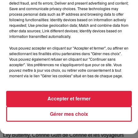
detect fraud, and fix errors; Deliver and present advertising and content;
Save and communicate privacy choices. These technologies may
process personal data such as IP address and browsing data to offer
Le gala du cœur est une soirée caritative dont l’intégralité
following functionalities: Identify devices based on information actively
des bénéfices seront reversés aux associations
requested; Use precise geolocation data; Match and combine data from
other data sources; Link different devices; Identify devices based on
Strasbourgeoises « rebond du cœur » et « semeurs d’étoiles
information transmitted automatically.
» (cliquez sur les logos pour découvrir les associations).
Quand ? Le Vendredi 5 avril 2019 de 20:00 à 23:00.
Vous pouvez accepter en cliquant sur "Accepter et fermer", ou affiner en
sélectionnant les finalités et/ou partenaires dans "Gérer mes choix".
Ouverture des portes à partir de 19h15. Où ? à l’Illiade 11
Vous pouvez également refuser en cliquant sur "Continuer sans
allée François Mitterrand, 67400 Illkirch-Graffenstaden
accepter". Vos préférences ne s'appliqueront que pour ce site. Vous
Achetez votre billet ici
pouvez mettre à jour vos choix, ou retirer votre consentement à tout
moment via le lien "Gérer les cookies" situé en bas de chaque page.
https://www.helloasso.com/associations/manipulse/evenement
du-coeur Une programmation riche et variée d’artistes
engagés pour soutenir les associations : Une toile réalisée
Accepter et fermer
par la peintre Angie Magnin pendant la soirée sera vendue
aux enchères Humoristes : Capitain Sprûtz, Antoinette de
Gérer mes choix
Knackwiller Chanteurs : Les Gospel Kids, Bo* Johnson,
Lionel Grob, Julien Hmi, Jean-Lin, Roxane Zimmermann,
Rudy C , Michel Grimaldi, 1 Plugged, Séverine De Close ,
Lily ButterfIy, Corinne Guth de Corinne et les voyageurs