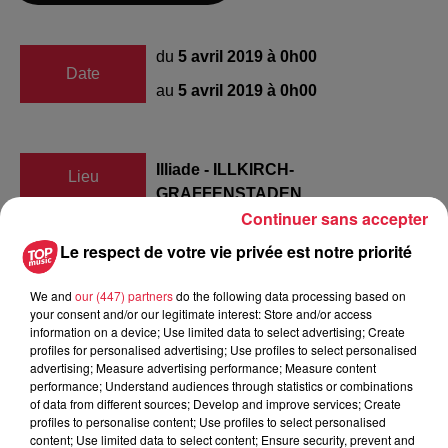
du
5 avril 2019 à 0h00
Date
au
5 avril 2019 à 0h00
Illiade - ILLKIRCH-
Lieu
GRAFFENSTADEN
Continuer sans accepter
Le respect de votre vie privée est notre priorité
audrey kessouri
We and
our (447) partners
do the following data processing based on
Organisateur
0684528300
your consent and/or our legitimate interest: Store and/or access
kessouriaudrey@gmail.com
information on a device; Use limited data to select advertising; Create
profiles for personalised advertising; Use profiles to select personalised
advertising; Measure advertising performance; Measure content
performance; Understand audiences through statistics or combinations
of data from different sources; Develop and improve services; Create
Tarif
Gratuit
profiles to personalise content; Use profiles to select personalised
content; Use limited data to select content; Ensure security, prevent and