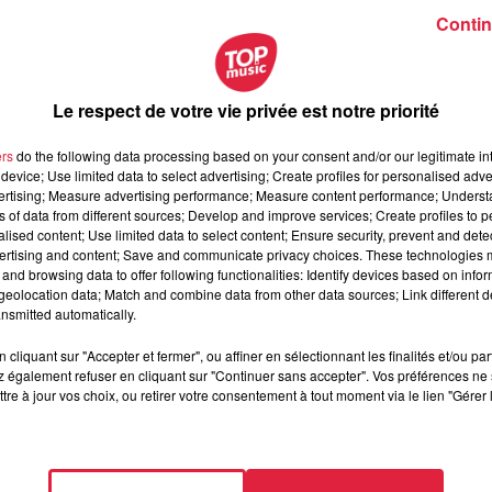
Contin
Le respect de votre vie privée est notre priorité
ers
do the following data processing based on your consent and/or our legitimate int
device; Use limited data to select advertising; Create profiles for personalised adver
vertising; Measure advertising performance; Measure content performance; Unders
ns of data from different sources; Develop and improve services; Create profiles to 
alised content; Use limited data to select content; Ensure security, prevent and detect
ertising and content; Save and communicate privacy choices. These technologies
and browsing data to offer following functionalities: Identify devices based on infor
eolocation data; Match and combine data from other data sources; Link different de
nsmitted automatically.
cliquant sur "Accepter et fermer", ou affiner en sélectionnant les finalités et/ou pa
 également refuser en cliquant sur "Continuer sans accepter". Vos préférences ne 
tre à jour vos choix, ou retirer votre consentement à tout moment via le lien "Gérer 
ars 2019 à 0h00
mars 2019 à 0h00