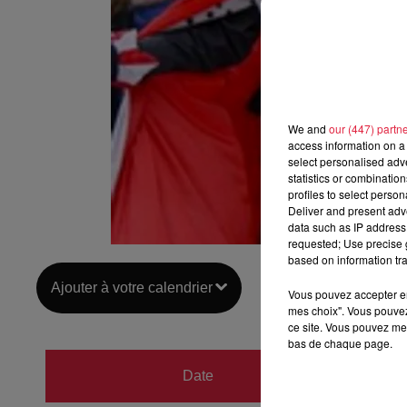
We and
our (447) partn
access information on a 
select personalised ad
statistics or combinatio
profiles to select person
Deliver and present adv
data such as IP address 
requested; Use precise g
based on information tra
Ajouter à votre calendrier
Vous pouvez accepter en 
mes choix". Vous pouvez
ce site. Vous pouvez met
bas de chaque page.
du
9 m
Date
au
10 