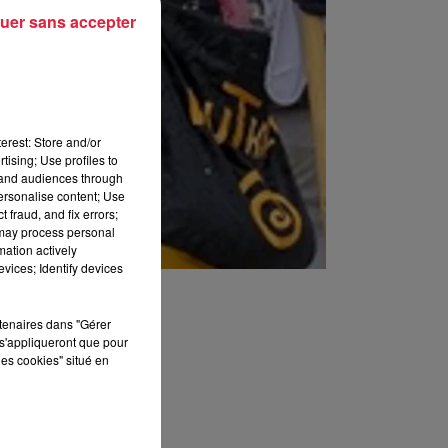
uer sans accepter
erest: Store and/or
tising; Use profiles to
tand audiences through
personalise content; Use
 fraud, and fix errors;
 may process personal
mation actively
vices; Identify devices
rtenaires dans "Gérer
s'appliqueront que pour
les cookies" situé en