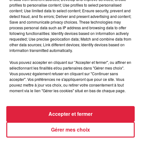
Lieu
profiles to personalise content; Use profiles to select personalised
COLMAR (68)
content; Use limited data to select content; Ensure security, prevent and
detect fraud, and fix errors; Deliver and present advertising and content;
Save and communicate privacy choices. These technologies may
process personal data such as IP address and browsing data to offer
following functionalities: Identify devices based on information actively
Organisateur
http://www.carnavaldecolmar.com/
requested; Use precise geolocation data; Match and combine data from
other data sources; Link different devices; Identify devices based on
information transmitted automatically.
Vous pouvez accepter en cliquant sur "Accepter et fermer", ou affiner en
Tarif
Gratuit
sélectionnant les finalités et/ou partenaires dans "Gérer mes choix".
Vous pouvez également refuser en cliquant sur "Continuer sans
accepter". Vos préférences ne s'appliqueront que pour ce site. Vous
pouvez mettre à jour vos choix, ou retirer votre consentement à tout
moment via le lien "Gérer les cookies" situé en bas de chaque page.
Accepter et fermer
Gérer mes choix