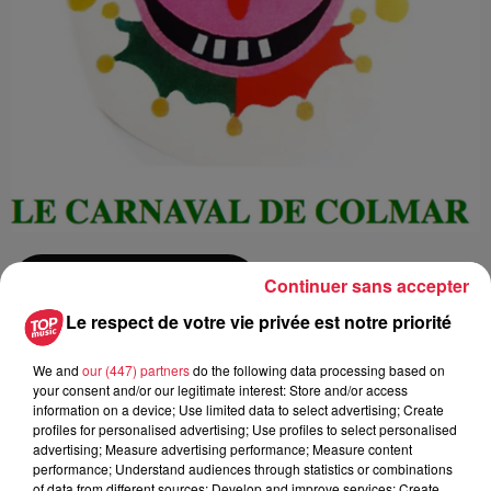
Continuer sans accepter
Ajouter à votre calendrier
Le respect de votre vie privée est notre priorité
We and
our (447) partners
do the following data processing based on
du
17 mars 2019 à 0h00
your consent and/or our legitimate interest: Store and/or access
Date
au
17 mars 2019 à 0h00
information on a device; Use limited data to select advertising; Create
profiles for personalised advertising; Use profiles to select personalised
advertising; Measure advertising performance; Measure content
performance; Understand audiences through statistics or combinations
of data from different sources; Develop and improve services; Create