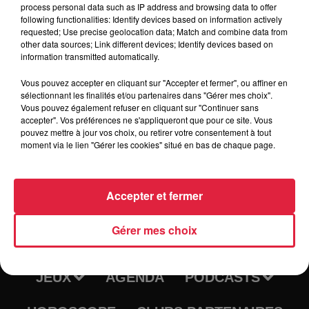
process personal data such as IP address and browsing data to offer
following functionalities: Identify devices based on information actively
requested; Use precise geolocation data; Match and combine data from
Tarif
Gratuit
other data sources; Link different devices; Identify devices based on
information transmitted automatically.
Vous pouvez accepter en cliquant sur "Accepter et fermer", ou affiner en
sélectionnant les finalités et/ou partenaires dans "Gérer mes choix".
Vous pouvez également refuser en cliquant sur "Continuer sans
accepter". Vos préférences ne s'appliqueront que pour ce site. Vous
pouvez mettre à jour vos choix, ou retirer votre consentement à tout
moment via le lien "Gérer les cookies" situé en bas de chaque page.
Accepter et fermer
RADIO
INFOS
Gérer mes choix
TRAQUEURS D'EMPLOI
CASTING
JEUX
AGENDA
PODCASTS