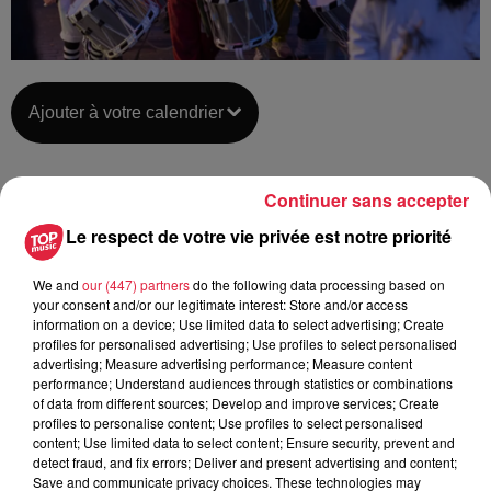
Ajouter à votre calendrier
Continuer sans accepter
du
11 mars 2019 à 0h00
Date
Le respect de votre vie privée est notre priorité
au
14 mars 2019 à 0h00
We and
our (447) partners
do the following data processing based on
your consent and/or our legitimate interest: Store and/or access
information on a device; Use limited data to select advertising; Create
Lieu
BÂLE
profiles for personalised advertising; Use profiles to select personalised
advertising; Measure advertising performance; Measure content
performance; Understand audiences through statistics or combinations
of data from different sources; Develop and improve services; Create
profiles to personalise content; Use profiles to select personalised
https://www.basel.com/fr/Carnaval-de-
Organisateur
content; Use limited data to select content; Ensure security, prevent and
Bale
detect fraud, and fix errors; Deliver and present advertising and content;
Save and communicate privacy choices. These technologies may