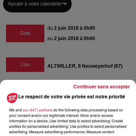
Ajouter à votre calendrier
du
2 juin 2018 à 0h00
Date
au
2 juin 2018 à 0h00
Lieu
ALTWILLER, 8 Neuweyerhof (67)
Continuer sans accepter
RACHEL SEENE
Le respect de votre vie privée est notre priorité
Organisateur
0632592392
We and
our (447) partners
do the following data processing based on
ecuriedesflots67260@gmail.com
your consent and/or our legitimate interest: Store and/or access
information on a device; Use limited data to select advertising; Create
profiles for personalised advertising; Use profiles to select personalised
advertising; Measure advertising performance; Measure content