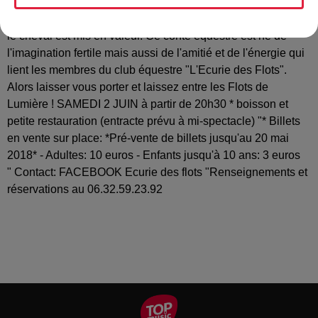
un quête fantastique sur un thème universel, celui de la
lumière, du bien contre le mal, où l'amour de l'homme pour
le cheval est mis en valeur. Ce conte équestre est né de
l'imagination fertile mais aussi de l'amitié et de l'énergie qui
lient les membres du club équestre "L'Ecurie des Flots".
Alors laisser vous porter et laissez entre les Flots de
Lumière ! SAMEDI 2 JUIN à partir de 20h30 * boisson et
petite restauration (entracte prévu à mi-spectacle) "* Billets
en vente sur place: *Pré-vente de billets jusqu'au 20 mai
2018* - Adultes: 10 euros - Enfants jusqu'à 10 ans: 3 euros
" Contact: FACEBOOK Ecurie des flots "Renseignements et
réservations au 06.32.59.23.92