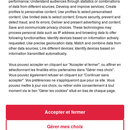
performance; Understand audiences through statistics or combinations
Tarif
Gratuit
of data from different sources; Develop and improve services; Create
profiles to personalise content; Use profiles to select personalised
content; Use limited data to select content; Ensure security, prevent and
detect fraud, and fix errors; Deliver and present advertising and content;
Lumière ! Au sortir de ce long hiver, et avec le printemps
Save and communicate privacy choices. These technologies may
process personal data such as IP address and browsing data to offer
enfin arrivé, un nouveau spectacle est annoncé le samedi 2
following functionalities: Identify devices based on information actively
juin à 20h30 dans le cadre mangnifique de l'Ecurie des
requested; Use precise geolocation data; Match and combine data from
Flots, au Neuweyerhof, à 10 minutes de Sarre-Union en
other data sources; Link different devices; Identify devices based on
information transmitted automatically.
Alsace bossue. Souvenez-vous il y a 7 ans, Rachel Seené
et les cavaliers du Club équestre "L'Ecurie des Flots"
Vous pouvez accepter en cliquant sur "Accepter et fermer", ou affiner en
"faisaient leur cirque", quelque temps avant ils vous avaient
sélectionnant les finalités et/ou partenaires dans "Gérer mes choix".
Vous pouvez également refuser en cliquant sur "Continuer sans
fait voyager dans le temps, mais aussi dans les pays du
accepter". Vos préférences ne s'appliqueront que pour ce site. Vous
monde… Cette année, c'est la Lumière qui leur est confiée,
pouvez mettre à jour vos choix, ou retirer votre consentement à tout
la Vraie Lumière, celle qui chasse les obscurités. Sauront-ils
moment via le lien "Gérer les cookies" situé en bas de chaque page.
la préserver? Une 15aine de chevaux, plus de 30
volontaires, se mobilisent pour faire voyager le spectateur,
durant 1h, dans un monde féérique, au rythme du carousel,
Accepter et fermer
du dressage, de la voltige et de la danse. Bien sûr c'est un
spectacle qui enchantera petits et grands, mais c'est aussi
Gérer mes choix