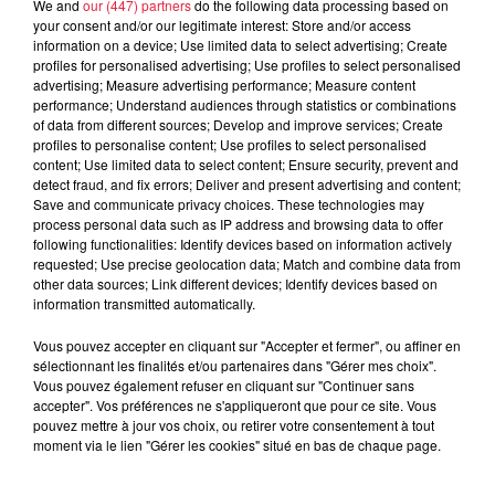
We and
our (447) partners
do the following data processing based on
Ajouter à votre calendrier
your consent and/or our legitimate interest: Store and/or access
information on a device; Use limited data to select advertising; Create
profiles for personalised advertising; Use profiles to select personalised
advertising; Measure advertising performance; Measure content
performance; Understand audiences through statistics or combinations
du
23 mars 2019 à 0h00
of data from different sources; Develop and improve services; Create
Date
profiles to personalise content; Use profiles to select personalised
au
23 mars 2019 à 0h00
content; Use limited data to select content; Ensure security, prevent and
detect fraud, and fix errors; Deliver and present advertising and content;
Save and communicate privacy choices. These technologies may
process personal data such as IP address and browsing data to offer
Le Parc - Scène de RIBEAUVILLÉ
Lieu
following functionalities: Identify devices based on information actively
(68)
requested; Use precise geolocation data; Match and combine data from
other data sources; Link different devices; Identify devices based on
information transmitted automatically.
https://www.ribeauville.fr/fr/blog/agenda/r
Vous pouvez accepter en cliquant sur "Accepter et fermer", ou affiner en
Organisateur
2019-au-parc-fanfare-le-clair-de-lune-40-
sélectionnant les finalités et/ou partenaires dans "Gérer mes choix".
Vous pouvez également refuser en cliquant sur "Continuer sans
meme-pas-mal.html
accepter". Vos préférences ne s'appliqueront que pour ce site. Vous
pouvez mettre à jour vos choix, ou retirer votre consentement à tout
moment via le lien "Gérer les cookies" situé en bas de chaque page.
Tarif
Gratuit