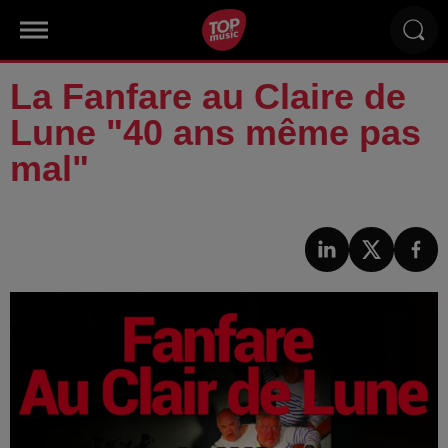
La Fanfare au Claire de
Lune "40 ans même pas
mal"