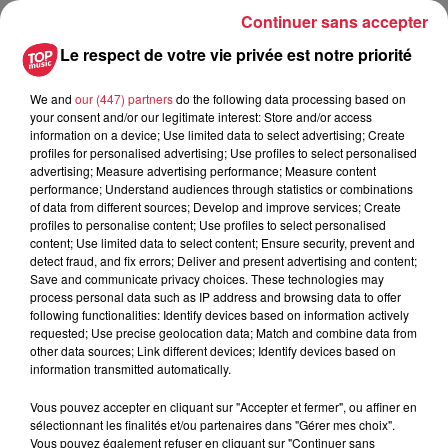
Continuer sans accepter
Le respect de votre vie privée est notre priorité
du
12 mai 2019 à 0h00
Date
au
12 mai 2019 à 0h00
We and
our (447) partners
do the following data processing based on
your consent and/or our legitimate interest: Store and/or access
information on a device; Use limited data to select advertising; Create
profiles for personalised advertising; Use profiles to select personalised
advertising; Measure advertising performance; Measure content
Lieu
OBERBRONN
performance; Understand audiences through statistics or combinations
of data from different sources; Develop and improve services; Create
profiles to personalise content; Use profiles to select personalised
content; Use limited data to select content; Ensure security, prevent and
detect fraud, and fix errors; Deliver and present advertising and content;
MAULER Armelle
Save and communicate privacy choices. These technologies may
process personal data such as IP address and browsing data to offer
Organisateur
0688586817
following functionalities: Identify devices based on information actively
armelle.mauler@lilo.org
requested; Use precise geolocation data; Match and combine data from
other data sources; Link different devices; Identify devices based on
information transmitted automatically.
Vous pouvez accepter en cliquant sur "Accepter et fermer", ou affiner en
Tarif
Gratuit
sélectionnant les finalités et/ou partenaires dans "Gérer mes choix".
Vous pouvez également refuser en cliquant sur "Continuer sans