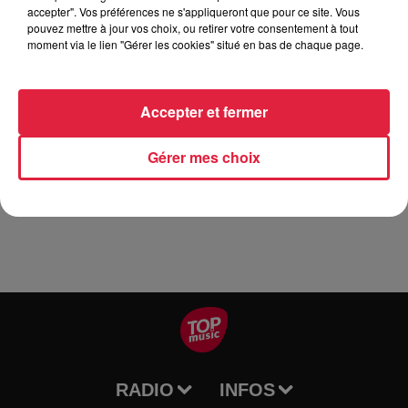
accepter". Vos préférences ne s'appliqueront que pour ce site. Vous
pouvez mettre à jour vos choix, ou retirer votre consentement à tout
moment via le lien "Gérer les cookies" situé en bas de chaque page.
L'association "èn Oberbronn Culture et Patrimoine" organise
son premier vide-greniers le dimanche 12 mai 2019 au
stade de football d'Oberbronn. Petite restauration sur place,
Accepter et fermer
café, gâteaux en partenariat avec les écoles du village.
Renseignements et inscriptions :
Gérer mes choix
en.oberbronn.culture.patrimoine@gmail.com ou Armelle au
06 88 58 68 17
RADIO
INFOS