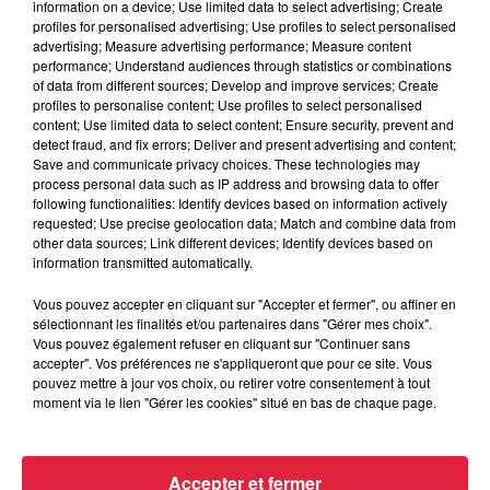
information on a device; Use limited data to select advertising; Create
En scène, deux marionnettes interprétées par des
profiles for personalised advertising; Use profiles to select personalised
comédiens et dont les costumes ne laissent paraître aucune
advertising; Measure advertising performance; Measure content
performance; Understand audiences through statistics or combinations
parcelle de peau humaine. Il y a d'abord la petite
of data from different sources; Develop and improve services; Create
marionnette, celle qui naît sous nos yeux. Premiers gestes
profiles to personalise content; Use profiles to select personalised
désordonnés, difficultés à se tenir en position verticale, le
content; Use limited data to select content; Ensure security, prevent and
detect fraud, and fix errors; Deliver and present advertising and content;
nouveau-né découvre les dures lois de la pesanteur. Entre
Save and communicate privacy choices. These technologies may
en scène la deuxième marionnette humaine, perchée sur de
process personal data such as IP address and browsing data to offer
hautes échasses et vêtue d'une cuirasse rappelant
following functionalities: Identify devices based on information actively
requested; Use precise geolocation data; Match and combine data from
étrangement les petits personnages de bois articulés rendus
other data sources; Link different devices; Identify devices based on
célèbres par une marque de produit dépoussiérant... À la
information transmitted automatically.
manière d'un marionnettiste, le géant va prendre le petit
Vous pouvez accepter en cliquant sur "Accepter et fermer", ou affiner en
sous son aile et le guider dans ses premiers pas, lui trouvant
sélectionnant les finalités et/ou partenaires dans "Gérer mes choix".
même un camarade de jeu choisi dans le public. Mais très
Vous pouvez également refuser en cliquant sur "Continuer sans
vite, l'enfant va vouloir voler de ses propres ailes, s'arracher
accepter". Vos préférences ne s'appliqueront que pour ce site. Vous
pouvez mettre à jour vos choix, ou retirer votre consentement à tout
aux fils d'un père trop protecteur. C'est en détruisant ce
moment via le lien "Gérer les cookies" situé en bas de chaque page.
dernier que l'enfant accèdera à sa propre existence... »
Texte : Aurélien Marteaux
Accepter et fermer