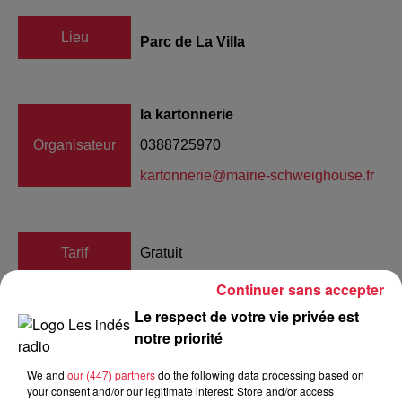
Lieu
Parc de La Villa
la kartonnerie
Organisateur
0388725970
kartonnerie@mairie-schweighouse.fr
Tarif
Gratuit
Continuer sans accepter
Le respect de votre vie privée est
S P E C T A C L E T R O I E Compagnie Une de Plus
notre priorité
THEATRE DE RUE A PARTIR DE 10 ANS SAMEDI 27
AVRIL A 17H PARC DE LA VILLA 1 RUE DU FAUBOURG
We and
our (447) partners
do the following data processing based on
your consent and/or our legitimate interest: Store and/or access
67590 SCHWEIGHOUSE SUR MODER DUREE : 35 MIN «