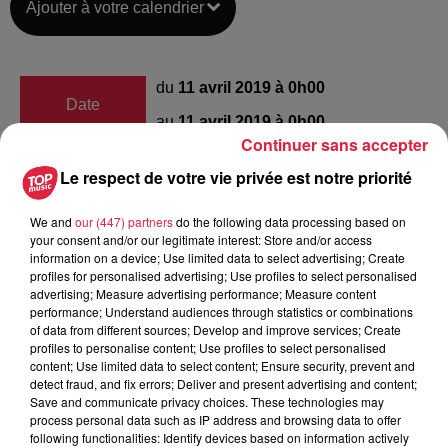
Ajouter à votre calendrier
du
11 avril 2019 à 0h00
Date
au
11 avril 2019 à 0h00
Continuer sans accepter
Le respect de votre vie privée est notre priorité
Espace Django, 4 impasse Kiefer,
Lieu
We and
our (447) partners
do the following data processing based on
Strasbourg
your consent and/or our legitimate interest: Store and/or access
information on a device; Use limited data to select advertising; Create
profiles for personalised advertising; Use profiles to select personalised
Boisier Barbara
advertising; Measure advertising performance; Measure content
performance; Understand audiences through statistics or combinations
Organisateur
0672564635
of data from different sources; Develop and improve services; Create
profiles to personalise content; Use profiles to select personalised
projetkingcrimson@gmail.com
content; Use limited data to select content; Ensure security, prevent and
detect fraud, and fix errors; Deliver and present advertising and content;
Save and communicate privacy choices. These technologies may
process personal data such as IP address and browsing data to offer
following functionalities: Identify devices based on information actively
Tarif
Gratuit