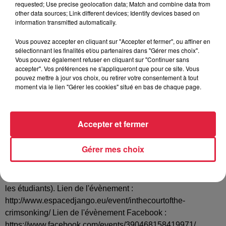
requested; Use precise geolocation data; Match and combine data from
other data sources; Link different devices; Identify devices based on
information transmitted automatically.
Vous pouvez accepter en cliquant sur "Accepter et fermer", ou affiner en
Madame, Monsieur, Ce 11 avril, à l'occasion du
sélectionnant les finalités et/ou partenaires dans "Gérer mes choix".
cinquantième anniversaire (1969-2019) de l'album "In the
Vous pouvez également refuser en cliquant sur "Continuer sans
court of the Crimson King" de King Crimson, la faculté des
accepter". Vos préférences ne s'appliqueront que pour ce site. Vous
pouvez mettre à jour vos choix, ou retirer votre consentement à tout
arts de Strasbourg propose un projet de concert hommage
moment via le lien "Gérer les cookies" situé en bas de chaque page.
reprenant l'intégralité de l'opus en live. Interprété par des
étudiants de Musiques Actuelles, ce concert constituera
l'aboutissement d'un ensemble d'initiatives visant à faire
Accepter et fermer
redécouvrir l'intérêt artistique et la portée historique de cette
oeuvre, via la faculté de Strasbourg qui tend à devenir un
Gérer mes choix
acteur incontournable de la diffusion du savoir et de la
culture dans la région Grand Est. Réservation:
www.espacedjango.eu + caisse du soir (tarif 5€, gratuit pour
les étudiants). Lien de l'évènement :
http://www.espacedjango.eu/event/inthecourtofthe-
crimsonking/ Lien de l'évènement Facebook :
https://www.facebook.com/events/390468158419971/