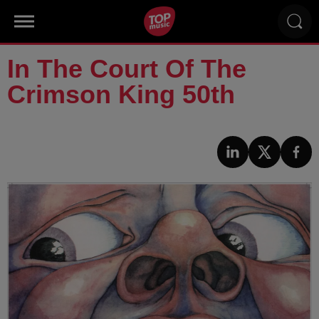
In The Court Of The
Crimson King 50th