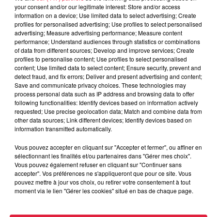
your consent and/or our legitimate interest: Store and/or access
information on a device; Use limited data to select advertising; Create
Lisa KOPFF
profiles for personalised advertising; Use profiles to select personalised
Organisateur
0780058361
advertising; Measure advertising performance; Measure content
performance; Understand audiences through statistics or combinations
lisa.kopff@hotmail.com
of data from different sources; Develop and improve services; Create
profiles to personalise content; Use profiles to select personalised
content; Use limited data to select content; Ensure security, prevent and
detect fraud, and fix errors; Deliver and present advertising and content;
Save and communicate privacy choices. These technologies may
Tarif
Gratuit
process personal data such as IP address and browsing data to offer
following functionalities: Identify devices based on information actively
requested; Use precise geolocation data; Match and combine data from
other data sources; Link different devices; Identify devices based on
information transmitted automatically.
Notre association "The MLB Club" organise sa bourse aux
vêtements enfants et articles de puériculture (printemps/été).
Vous pouvez accepter en cliquant sur "Accepter et fermer", ou affiner en
Nous accueillions plus de 75 stands et proposons un coin
sélectionnant les finalités et/ou partenaires dans "Gérer mes choix".
Vous pouvez également refuser en cliquant sur "Continuer sans
encombrants pour les produits volumineux tels que les
accepter". Vos préférences ne s'appliqueront que pour ce site. Vous
poussettes, les lits parapluies... Nous proposons également
pouvez mettre à jour vos choix, ou retirer votre consentement à tout
une buvette avec de la restauration et de la boisson. Une
moment via le lien "Gérer les cookies" situé en bas de chaque page.
tombola 100% gagnante est aussi organisée et proposée
aux clients.