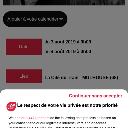
Ajouter à votre calendrier
du
3 août 2019 à 0h00
Date
au
4 août 2019 à 0h00
Lieu
La Cité du Train - MULHOUSE (68)
Continuer sans accepter
https://www.citedutrain.com/en-voiture-
Le respect de votre vie privée est notre priorité
Organisateur
simone
We and
our (447) partners
do the following data processing based on
your consent and/or our legitimate interest: Store and/or access
information on a device; Use limited data to select advertising; Create