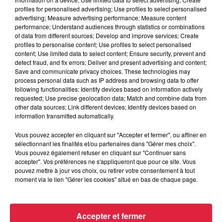
Tarif
Payant
profiles for personalised advertising; Use profiles to select personalised
advertising; Measure advertising performance; Measure content
performance; Understand audiences through statistics or combinations
of data from different sources; Develop and improve services; Create
profiles to personalise content; Use profiles to select personalised
De drôles de guides
pour un voyage dans le temps à bord
content; Use limited data to select content; Ensure security, prevent and
de
trains légendaires à la Cité du Train de Mulhouse !
detect fraud, and fix errors; Deliver and present advertising and content;
Save and communicate privacy choices. These technologies may
"En voiture Simone" est un concept de visites théâtralisées,
process personal data such as IP address and browsing data to offer
following functionalities: Identify devices based on information actively
drôles et pleines d'Histoire, ces visites sont à découvrir pour
requested; Use precise geolocation data; Match and combine data from
le plus grand plaisir des petits et des grands !
other data sources; Link different devices; Identify devices based on
information transmitted automatically.
Vous pouvez accepter en cliquant sur "Accepter et fermer", ou affiner en
"En voiture Simone", c'est tous les week-ends jusqu'au au
sélectionnant les finalités et/ou partenaires dans "Gérer mes choix".
25 août, sur réservation.
Vous pouvez également refuser en cliquant sur "Continuer sans
accepter". Vos préférences ne s'appliqueront que pour ce site. Vous
+ d'informations & réservation
pouvez mettre à jour vos choix, ou retirer votre consentement à tout
moment via le lien "Gérer les cookies" situé en bas de chaque page.
Accepter et fermer