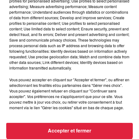
profiles for personalised advertising; Use profiles to select personalised
advertising; Measure advertising performance; Measure content
performance; Understand audiences through statistics or combinations
of data from different sources; Develop and improve services; Create
profiles to personalise content; Use profiles to select personalised
En 2019, la Cité du Train, vous propose plusieurs
journées
content; Use limited data to select content; Ensure security, prevent and
de découverte des métiers de la conduite
d'engins
detect fraud, and fix errors; Deliver and present advertising and content;
Save and communicate privacy choices. These technologies may
ferroviaires avec
un temps de pratique sur les voies du
process personal data such as IP address and browsing data to offer
musée !
following functionalities: Identify devices based on information actively
requested; Use precise geolocation data; Match and combine data from
Découvrez
le "yoyo" des manoeuvres
!
other data sources; Link different devices; Identify devices based on
information transmitted automatically.
INFOS PRATIQUES :
Vous pouvez accepter en cliquant sur "Accepter et fermer", ou affiner en
sélectionnant les finalités et/ou partenaires dans "Gérer mes choix".
Uniquement sur réservation
Vous pouvez également refuser en cliquant sur "Continuer sans
accepter". Vos préférences ne s'appliqueront que pour ce site. Vous
Dates en 2019 : les samedis 13/07 et 10/08
pouvez mettre à jour vos choix, ou retirer votre consentement à tout
Réservation et +d'infos
moment via le lien "Gérer les cookies" situé en bas de chaque page.
Accepter et fermer