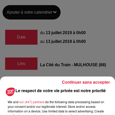
Ajouter à votre calendrier
du
13 juillet 2019 à 0h00
Date
au
13 juillet 2019 à 0h00
Lieu
La Cité du Train - MULHOUSE (68)
Continuer sans accepter
https://www.citedutrain.com/y-
Organisateur
Le respect de votre vie privée est notre priorité
experience
We and
our (447) partners
do the following data processing based on
your consent and/or our legitimate interest: Store and/or access
information on a device; Use limited data to select advertising; Create
Tarif
Payant