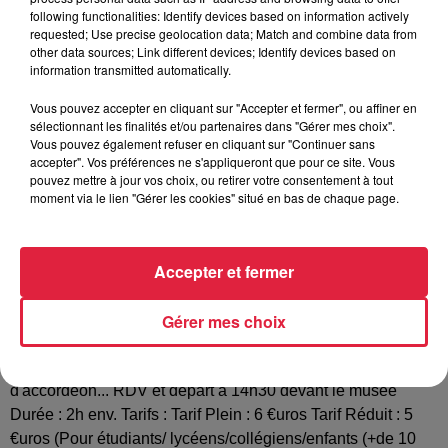
Organisateur
following functionalities: Identify devices based on information actively
musee.petrole@musees-vosges-
requested; Use precise geolocation data; Match and combine data from
nord.org
other data sources; Link different devices; Identify devices based on
information transmitted automatically.
Vous pouvez accepter en cliquant sur "Accepter et fermer", ou affiner en
sélectionnant les finalités et/ou partenaires dans "Gérer mes choix".
Tarif
Gratuit
Vous pouvez également refuser en cliquant sur "Continuer sans
accepter". Vos préférences ne s'appliqueront que pour ce site. Vous
pouvez mettre à jour vos choix, ou retirer votre consentement à tout
moment via le lien "Gérer les cookies" situé en bas de chaque page.
Balade ludique “Poèmes et chants au Pechelbronn...” Avec
Jean-Claude et Marie-Odile BALL Dans le cadre des
Accepter et fermer
manifestations E Friehjohr fer unseri Sproch Jean-Claude et
Marie-Odile BALL, deux guides du musée, vous proposent
Gérer mes choix
une lecture vivante d'écrits, poèmes et chants ayant trait au
riche passé de Pechelbronn. Le Karichschmiermann et sa
femme seront de la partie, et vous pourrez danser sur un air
d'accordéon... RDV et départ à 14h30 devant le musée
Durée : 2h env. Tarifs : Tarif Plein : 6 €uros Tarif Réduit : 5
€uros (Pour étudiants/ lycéens/collégiens/enfants (+de 10