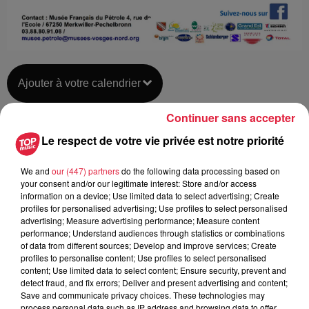
Ajouter à votre calendrier
Continuer sans accepter
Le respect de votre vie privée est notre priorité
du
28 avril 2019 à 0h00
Date
au
28 avril 2019 à 0h00
We and
our (447) partners
do the following data processing based on
your consent and/or our legitimate interest: Store and/or access
information on a device; Use limited data to select advertising; Create
profiles for personalised advertising; Use profiles to select personalised
Musée Français du Pétrole -
advertising; Measure advertising performance; Measure content
Lieu
performance; Understand audiences through statistics or combinations
MERKWILLER-PECHELBRONN (67)
of data from different sources; Develop and improve services; Create
profiles to personalise content; Use profiles to select personalised
content; Use limited data to select content; Ensure security, prevent and
Pascale ROLL-SCHNEIDER
detect fraud, and fix errors; Deliver and present advertising and content;
Save and communicate privacy choices. These technologies may
0388809108
process personal data such as IP address and browsing data to offer