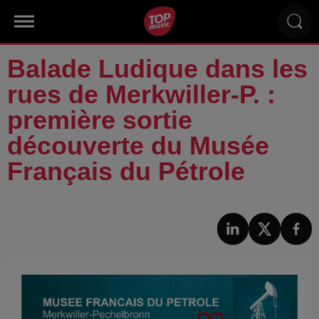
Balade Ludique dans les
rues de Merkwiller-P. :
première sortie
découverte du Musée
Français du Pétrole