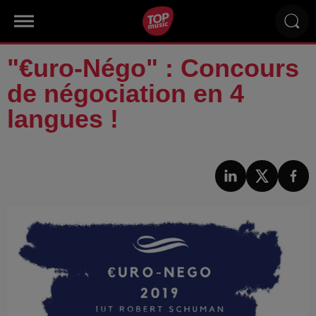
"€uro-Négo" : Concours
de négociation en 4
langues !