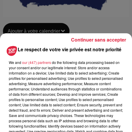
Ajouter à votre calendrier
Continuer sans accepter
Le respect de votre vie privée est notre priorité
du
10 janvier 2019 à 0h00
Date
We and
our (447) partners
do the following data processing based on
au
11 janvier 2019 à 0h00
your consent and/or our legitimate interest: Store and/or access
information on a device; Use limited data to select advertising; Create
profiles for personalised advertising; Use profiles to select personalised
advertising; Measure advertising performance; Measure content
IUT Robert Schuman - ILLKIRCH-
performance; Understand audiences through statistics or combinations
Lieu
of data from different sources; Develop and improve services; Create
GRAFFENSTADEN (67)
profiles to personalise content; Use profiles to select personalised
content; Use limited data to select content; Ensure security, prevent and
detect fraud, and fix errors; Deliver and present advertising and content;
Save and communicate privacy choices. These technologies may
Tarif
Gratuit
process personal data such as IP address and browsing data to offer
following functionalities: Identify devices based on information actively
requested; Use precise geolocation data; Match and combine data from