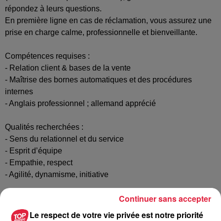
répondez à leurs questions.
En première ligne en cas de réclamation, vous assurez une
prise en charge calme, professionnelle et bienveillante.
Compétences requises :
- Relation client & bases de la vente
- Maîtrise des bornes automatiques et des procédures
internes
- Anglais professionnel ; allemand apprécié
Qualités recherchées :
- Sens du relationnel et du service
- Esprit d’équipe
- Empathie, respect
- Agilité, dynamisme, initiative
Continuer sans accepter
Postulez à l'offre : Agent de quai (H/F) chez
Le respect de votre vie privée est notre priorité