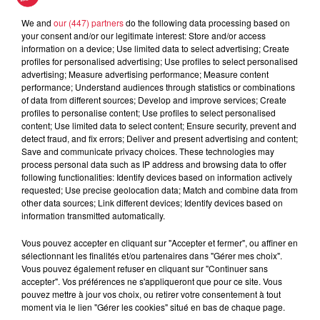
Batorama
We and
our (447) partners
do the following data processing based on
your consent and/or our legitimate interest: Store and/or access
information on a device; Use limited data to select advertising; Create
profiles for personalised advertising; Use profiles to select personalised
advertising; Measure advertising performance; Measure content
Votre nom
*
performance; Understand audiences through statistics or combinations
of data from different sources; Develop and improve services; Create
profiles to personalise content; Use profiles to select personalised
content; Use limited data to select content; Ensure security, prevent and
detect fraud, and fix errors; Deliver and present advertising and content;
Save and communicate privacy choices. These technologies may
Votre e-mail
*
process personal data such as IP address and browsing data to offer
following functionalities: Identify devices based on information actively
requested; Use precise geolocation data; Match and combine data from
other data sources; Link different devices; Identify devices based on
information transmitted automatically.
Vous pouvez accepter en cliquant sur "Accepter et fermer", ou affiner en
Votre n° de téléphone
*
sélectionnant les finalités et/ou partenaires dans "Gérer mes choix".
Vous pouvez également refuser en cliquant sur "Continuer sans
accepter". Vos préférences ne s'appliqueront que pour ce site. Vous
pouvez mettre à jour vos choix, ou retirer votre consentement à tout
moment via le lien "Gérer les cookies" situé en bas de chaque page.