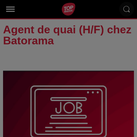
Agent de quai (H/F) chez
Batorama