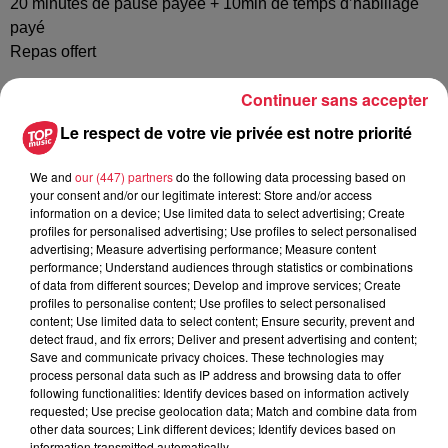
20 minutes de pause payée + 10min de temps d’habillage
payé
Repas offert
Continuer sans accepter
Environnement et conditions de travail :
- Température ambiante de l’atelier : entre 6 et 8°C
Le respect de votre vie privée est notre priorité
- Travail répétitif avec gestes précis et rapides
We and
our (447) partners
do the following data processing based on
your consent and/or our legitimate interest: Store and/or access
Lieu : WEYERSHEIM (67720)
information on a device; Use limited data to select advertising; Create
profiles for personalised advertising; Use profiles to select personalised
advertising; Measure advertising performance; Measure content
Postulez à l'offre : Agents de
performance; Understand audiences through statistics or combinations
of data from different sources; Develop and improve services; Create
conditionnement agroalimentaire H/F
profiles to personalise content; Use profiles to select personalised
content; Use limited data to select content; Ensure security, prevent and
detect fraud, and fix errors; Deliver and present advertising and content;
Save and communicate privacy choices. These technologies may
process personal data such as IP address and browsing data to offer
following functionalities: Identify devices based on information actively
Votre nom
*
requested; Use precise geolocation data; Match and combine data from
other data sources; Link different devices; Identify devices based on
information transmitted automatically.