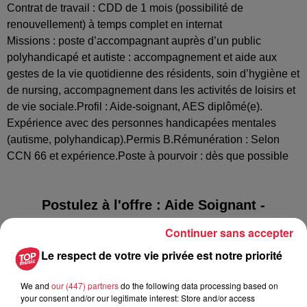
Contrat de travail : CDD de 1 mois (possibilité de
renouvellement) à temps complet en internat
Missions : poste d’accompagnant auprès d’un public
polyhandicapé et autiste : accompagnement et aide aux
gestes de la vie quotidienne des résidents, soin d’hygiène et
de nursing, accompagnement dans les activités de loisirs et
de vie sociale.Profil : Aide-soignant, AES diplômé(e).
Expérience avec des personnes handicapées mentales
(autisme, polyhandicap).Permis B.Rémunération : Selon
CCN 66 et expérience.Poste à pourvoir : dès que possible
Postulez à l'offre : Aide Soignant -
Accompagnant Educatif et Social H/F
Continuer sans accepter
Le respect de votre vie privée est notre priorité
We and
our (447) partners
do the following data processing based on
Votre nom
*
your consent and/or our legitimate interest: Store and/or access