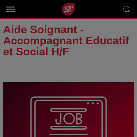
Aide Soignant -
Accompagnant Educatif
et Social H/F