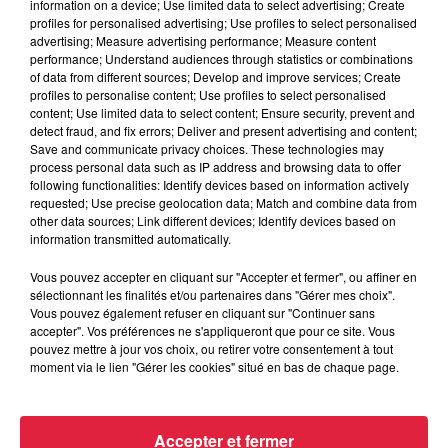
information on a device; Use limited data to select advertising; Create
profiles for personalised advertising; Use profiles to select personalised
advertising; Measure advertising performance; Measure content
performance; Understand audiences through statistics or combinations
of data from different sources; Develop and improve services; Create
profiles to personalise content; Use profiles to select personalised
Votre e-mail
*
content; Use limited data to select content; Ensure security, prevent and
detect fraud, and fix errors; Deliver and present advertising and content;
Save and communicate privacy choices. These technologies may
process personal data such as IP address and browsing data to offer
following functionalities: Identify devices based on information actively
requested; Use precise geolocation data; Match and combine data from
Votre n° de téléphone
*
other data sources; Link different devices; Identify devices based on
information transmitted automatically.
Vous pouvez accepter en cliquant sur "Accepter et fermer", ou affiner en
sélectionnant les finalités et/ou partenaires dans "Gérer mes choix".
Vous pouvez également refuser en cliquant sur "Continuer sans
accepter". Vos préférences ne s'appliqueront que pour ce site. Vous
Votre message
*
pouvez mettre à jour vos choix, ou retirer votre consentement à tout
moment via le lien "Gérer les cookies" situé en bas de chaque page.
Accepter et fermer