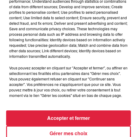
performance; Understand audiences through statistics or combinations
of data from different sources; Develop and improve services; Create
profiles to personalise content; Use profiles to select personalised
content; Use limited data to select content; Ensure security, prevent and
detect fraud, and fix errors; Deliver and present advertising and content;
Save and communicate privacy choices. These technologies may
process personal data such as IP address and browsing data to offer
following functionalities: Identify devices based on information actively
requested; Use precise geolocation data; Match and combine data from
other data sources; Link different devices; Identify devices based on
information transmitted automatically.
Vous pouvez accepter en cliquant sur "Accepter et fermer", ou affiner en
À Hoerdt, de l’eau brune sort des robinets
sélectionnant les finalités et/ou partenaires dans "Gérer mes choix".
Depuis plusieurs jours, des habitants de Hoerdt ont vu de
Vous pouvez également refuser en cliquant sur "Continuer sans
accepter". Vos préférences ne s'appliqueront que pour ce site. Vous
l’eau brune s’écouler de leurs robinets. Face aux
pouvez mettre à jour vos choix, ou retirer votre consentement à tout
nombreuses interrogations, la municipalité a pris...
moment via le lien "Gérer les cookies" situé en bas de chaque page.
Accepter et fermer
Gérer mes choix