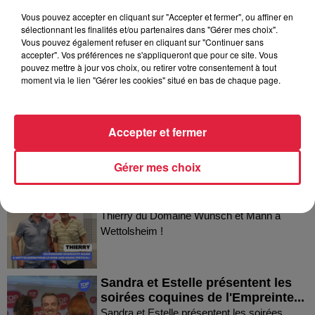
Vous pouvez accepter en cliquant sur "Accepter et fermer", ou affiner en
sélectionnant les finalités et/ou partenaires dans "Gérer mes choix".
Vous pouvez également refuser en cliquant sur "Continuer sans
Dans la même série
accepter". Vos préférences ne s'appliqueront que pour ce site. Vous
pouvez mettre à jour vos choix, ou retirer votre consentement à tout
moment via le lien "Gérer les cookies" situé en bas de chaque page.
Fanny nous présente le festival
Festimania !
Fanny nous présente le festival Festimania !
Accepter et fermer
Gérer mes choix
Thierry du Domaine Wunsch et
Mann à Wettolsheim !
Thierry du Domaine Wunsch et Mann à
Wettolsheim !
Sandra et Estelle présentent les
soirées coquines de l'Empreinte...
Sandra et Estelle présentent les soirées