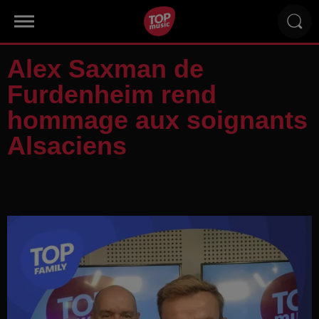
Alex Saxman de
Furdenheim rend
hommage aux soignants
Alsaciens