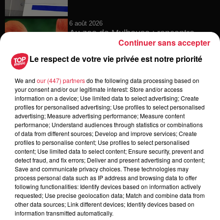
6 août 2026
Au zoo de Mulhouse : rencontre
Continuer sans accepter
avec les flamants rouges
Le respect de votre vie privée est notre priorité
We and
our (447) partners
do the following data processing based on
your consent and/or our legitimate interest: Store and/or access
6 août 2026
information on a device; Use limited data to select advertising; Create
Les dernières infos sur la venue du
profiles for personalised advertising; Use profiles to select personalised
pape à Metz en septembre
advertising; Measure advertising performance; Measure content
performance; Understand audiences through statistics or combinations
of data from different sources; Develop and improve services; Create
profiles to personalise content; Use profiles to select personalised
content; Use limited data to select content; Ensure security, prevent and
5 août 2026
detect fraud, and fix errors; Deliver and present advertising and content;
Europa-Park : des précisons sur
Save and communicate privacy choices. These technologies may
l’après Euro-Mir
process personal data such as IP address and browsing data to offer
following functionalities: Identify devices based on information actively
requested; Use precise geolocation data; Match and combine data from
other data sources; Link different devices; Identify devices based on
information transmitted automatically.