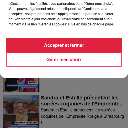
Dans la même série
sélectionnant les finalités et/ou partenaires dans "Gérer mes choix".
Vous pouvez également refuser en cliquant sur "Continuer sans
accepter". Vos préférences ne s'appliqueront que pour ce site. Vous
Thierry du Domaine Wunsch et
pouvez mettre à jour vos choix, ou retirer votre consentement à tout
moment via le lien "Gérer les cookies" situé en bas de chaque page.
Mann à Wettolsheim !
Thierry du Domaine Wunsch et Mann à
Wettolsheim !
Accepter et fermer
Fanny nous présente le festival
Gérer mes choix
Festimania !
Fanny nous présente le festival Festimania !
Sandra et Estelle présentent les
soirées coquines de l'Empreinte...
Sandra et Estelle présentent les soirées
coquines de l'Empreinte Rouge à Strasbourg
!