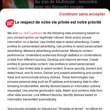
Au zoo de Mulhouse : rencontre
avec les flamants rouges
Continuer sans accepter
Le respect de votre vie privée est notre priorité
6 août 2026
We and
our (447) partners
do the following data processing based on
Les dernières infos sur la venue du
your consent and/or our legitimate interest: Store and/or access
pape à Metz en septembre
information on a device; Use limited data to select advertising; Create
profiles for personalised advertising; Use profiles to select personalised
advertising; Measure advertising performance; Measure content
performance; Understand audiences through statistics or combinations
of data from different sources; Develop and improve services; Create
5 août 2026
profiles to personalise content; Use profiles to select personalised
Europa-Park : des précisons sur
content; Use limited data to select content; Ensure security, prevent and
l’après Euro-Mir
detect fraud, and fix errors; Deliver and present advertising and content;
Save and communicate privacy choices. These technologies may
process personal data such as IP address and browsing data to offer
following functionalities: Identify devices based on information actively
requested; Use precise geolocation data; Match and combine data from
other data sources; Link different devices; Identify devices based on
information transmitted automatically.
Vous pouvez accepter en cliquant sur "Accepter et fermer", ou affiner en