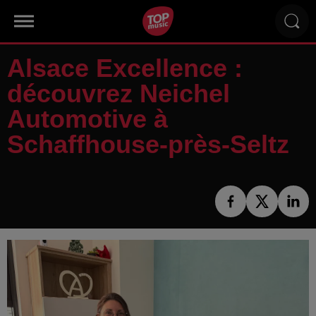
Alsace Excellence :
découvrez Neichel
Automotive à
Schaffhouse-près-Seltz