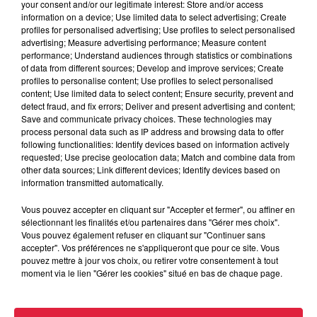
your consent and/or our legitimate interest: Store and/or access
information on a device; Use limited data to select advertising; Create
profiles for personalised advertising; Use profiles to select personalised
advertising; Measure advertising performance; Measure content
performance; Understand audiences through statistics or combinations
of data from different sources; Develop and improve services; Create
profiles to personalise content; Use profiles to select personalised
content; Use limited data to select content; Ensure security, prevent and
detect fraud, and fix errors; Deliver and present advertising and content;
Save and communicate privacy choices. These technologies may
process personal data such as IP address and browsing data to offer
following functionalities: Identify devices based on information actively
requested; Use precise geolocation data; Match and combine data from
other data sources; Link different devices; Identify devices based on
information transmitted automatically.
Vous pouvez accepter en cliquant sur "Accepter et fermer", ou affiner en
sélectionnant les finalités et/ou partenaires dans "Gérer mes choix".
Vous pouvez également refuser en cliquant sur "Continuer sans
accepter". Vos préférences ne s'appliqueront que pour ce site. Vous
Alsace Excellence : découvrez les Brasseries
pouvez mettre à jour vos choix, ou retirer votre consentement à tout
Kronenbourg à Obernai
moment via le lien "Gérer les cookies" situé en bas de chaque page.
Basées à Obernai, les Brasseries Kronenbourg font partie
d'Alsace Excellence et mettent en avant leur initiative