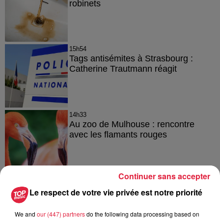
robinets
15h54
Tags antisémites à Strasbourg :
Catherine Trautmann réagit
14h33
Au zoo de Mulhouse : rencontre
avec les flamants rouges
Continuer sans accepter
Le respect de votre vie privée est notre priorité
À découvrir également
We and
our (447) partners
do the following data processing based on