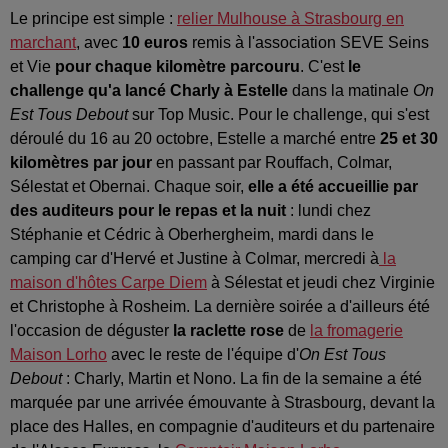
Le principe est simple :
relier Mulhouse à Strasbourg en
marchant
, avec
10 euros
remis à l'association SEVE Seins
et Vie
pour chaque kilomètre parcouru
. C'est
le
challenge qu'a lancé Charly à Estelle
dans la matinale
On
Est Tous Debout
sur Top Music. Pour le challenge, qui s'est
déroulé du 16 au 20 octobre, Estelle a marché entre
25 et 30
kilomètres par jour
en passant par Rouffach, Colmar,
Sélestat et Obernai. Chaque soir,
elle a été accueillie par
des auditeurs pour le repas et la nuit
: lundi chez
Stéphanie et Cédric à Oberhergheim, mardi dans le
camping car d'Hervé et Justine à Colmar, mercredi à
la
maison d'hôtes Carpe Diem
à Sélestat et jeudi chez Virginie
et Christophe à Rosheim. La dernière soirée a d'ailleurs été
l'occasion de déguster
la raclette rose
de
la fromagerie
Maison Lorho
avec le reste de l'équipe d'
On Est Tous
Debout
: Charly, Martin et Nono. La fin de la semaine a été
marquée par une arrivée émouvante à Strasbourg, devant la
place des Halles, en compagnie d'auditeurs et du partenaire