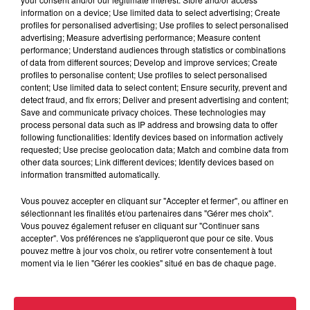
robinets
information on a device; Use limited data to select advertising; Create
profiles for personalised advertising; Use profiles to select personalised
advertising; Measure advertising performance; Measure content
performance; Understand audiences through statistics or combinations
of data from different sources; Develop and improve services; Create
profiles to personalise content; Use profiles to select personalised
6 août 2026
content; Use limited data to select content; Ensure security, prevent and
Tags antisémites à Strasbourg :
detect fraud, and fix errors; Deliver and present advertising and content;
Catherine Trautmann réagit
Save and communicate privacy choices. These technologies may
process personal data such as IP address and browsing data to offer
following functionalities: Identify devices based on information actively
requested; Use precise geolocation data; Match and combine data from
other data sources; Link different devices; Identify devices based on
6 août 2026
information transmitted automatically.
Au zoo de Mulhouse : rencontre
avec les flamants rouges
Vous pouvez accepter en cliquant sur "Accepter et fermer", ou affiner en
sélectionnant les finalités et/ou partenaires dans "Gérer mes choix".
Vous pouvez également refuser en cliquant sur "Continuer sans
accepter". Vos préférences ne s'appliqueront que pour ce site. Vous
pouvez mettre à jour vos choix, ou retirer votre consentement à tout
moment via le lien "Gérer les cookies" situé en bas de chaque page.
À découvrir également