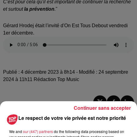
C'est pour cela qu'il est important de continuer la recherche
et surtout
la prévention
.
"
Gérard Hrodej était l'invité d'On Est Tous Debout vendredi
1er décembre.
Publié : 4 décembre 2023 à 8h14 - Modifié : 24 septembre
2024 à 11h11 Rédaction Top Music
Continuer sans accepter
A lire aussi
Le respect de votre vie privée est notre priorité
6 août 2026
We and
our (447) partners
do the following data processing based on
À Hoerdt, de l’eau brune sort des
your consent and/or our legitimate interest: Store and/or access