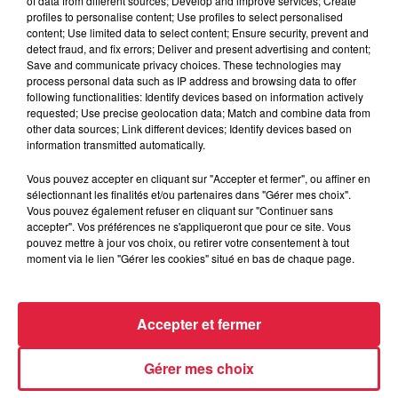
of data from different sources; Develop and improve services; Create
profiles to personalise content; Use profiles to select personalised
content; Use limited data to select content; Ensure security, prevent and
detect fraud, and fix errors; Deliver and present advertising and content;
Save and communicate privacy choices. These technologies may
process personal data such as IP address and browsing data to offer
following functionalities: Identify devices based on information actively
requested; Use precise geolocation data; Match and combine data from
other data sources; Link different devices; Identify devices based on
information transmitted automatically.
À Hoerdt, de l’eau brune sort des robinets
Vous pouvez accepter en cliquant sur "Accepter et fermer", ou affiner en
Depuis plusieurs jours, des habitants de Hoerdt ont vu de
sélectionnant les finalités et/ou partenaires dans "Gérer mes choix".
Vous pouvez également refuser en cliquant sur "Continuer sans
l’eau brune s’écouler de leurs robinets. Face aux
accepter". Vos préférences ne s'appliqueront que pour ce site. Vous
nombreuses interrogations, la municipalité a pris...
pouvez mettre à jour vos choix, ou retirer votre consentement à tout
moment via le lien "Gérer les cookies" situé en bas de chaque page.
Accepter et fermer
Gérer mes choix