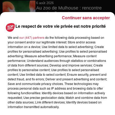
6 août 2026
Au zoo de Mulhouse : rencontre
avec les flamants rouges
Continuer sans accepter
Le respect de votre vie privée est notre priorité
We and
our (447) partners
do the following data processing based on
6 août 2026
your consent and/or our legitimate interest: Store and/or access
Les dernières infos sur la venue du
information on a device; Use limited data to select advertising; Create
pape à Metz en septembre
profiles for personalised advertising; Use profiles to select personalised
advertising; Measure advertising performance; Measure content
performance; Understand audiences through statistics or combinations
of data from different sources; Develop and improve services; Create
profiles to personalise content; Use profiles to select personalised
5 août 2026
content; Use limited data to select content; Ensure security, prevent and
Europa-Park : des précisons sur
detect fraud, and fix errors; Deliver and present advertising and content;
l’après Euro-Mir
Save and communicate privacy choices. These technologies may
process personal data such as IP address and browsing data to offer
following functionalities: Identify devices based on information actively
requested; Use precise geolocation data; Match and combine data from
other data sources; Link different devices; Identify devices based on
information transmitted automatically.