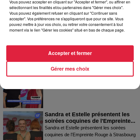
Vous pouvez accepter en cliquant sur "Accepter et fermer", ou affiner en
sélectionnant les finalités et/ou partenaires dans "Gérer mes choix".
Dans la même série
Vous pouvez également refuser en cliquant sur "Continuer sans
accepter". Vos préférences ne s'appliqueront que pour ce site. Vous
pouvez mettre à jour vos choix, ou retirer votre consentement à tout
Thierry du Domaine Wunsch et
moment via le lien "Gérer les cookies" situé en bas de chaque page.
Mann à Wettolsheim !
Thierry du Domaine Wunsch et Mann à
Wettolsheim !
Accepter et fermer
Gérer mes choix
Fanny nous présente le festival
Festimania !
Fanny nous présente le festival Festimania !
Sandra et Estelle présentent les
soirées coquines de l'Empreinte...
Sandra et Estelle présentent les soirées
coquines de l'Empreinte Rouge à Strasbourg